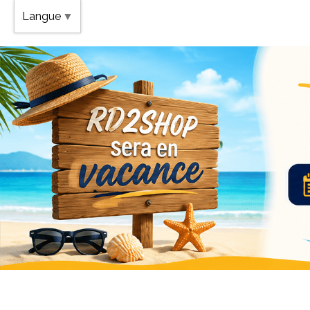
Band
Langue
▼
Vaca