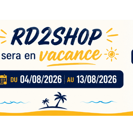
eau
nces