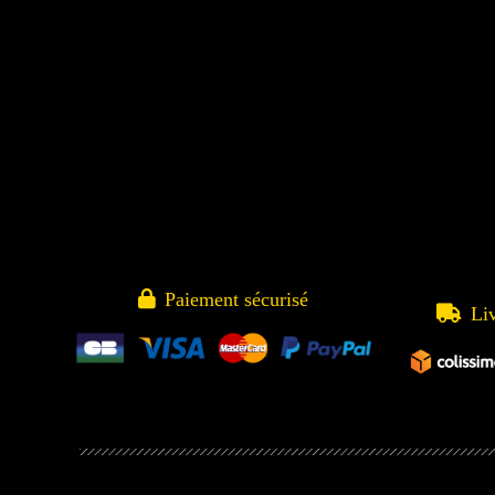

Paiement sécurisé

Li