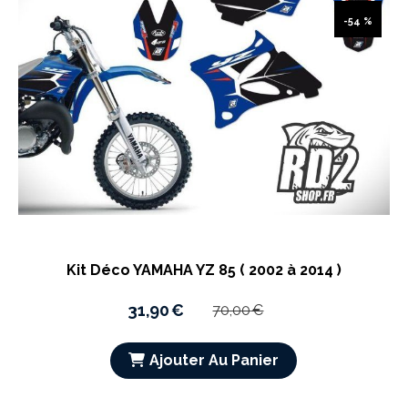
-54 %
Kit Déco YAMAHA YZ 85 ( 2002 à 2014 )
31,90
€
70,00
€
Ajouter Au Panier