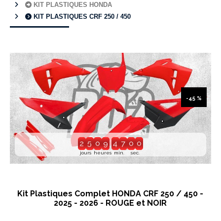
KIT PLASTIQUES HONDA
KIT PLASTIQUES CRF 250 / 450
-45 %
2
6
1
0
4
7
6
0
jours
heures
min.
sec.
Kit Plastiques Complet HONDA CRF 250 / 450 -
2025 - 2026 - ROUGE et NOIR