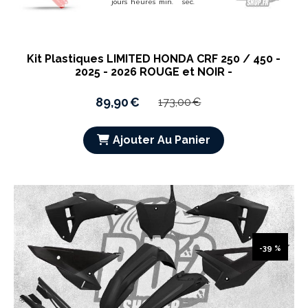
jours
heures
min.
sec.
Kit Plastiques LIMITED HONDA CRF 250 / 450 -
2025 - 2026 ROUGE et NOIR -
89,90
€
173,00
€
Ajouter Au Panier
-39 %