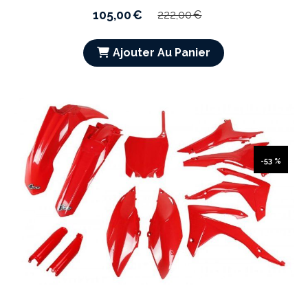
105,00
€
222,00
€
Ajouter Au Panier
-53 %