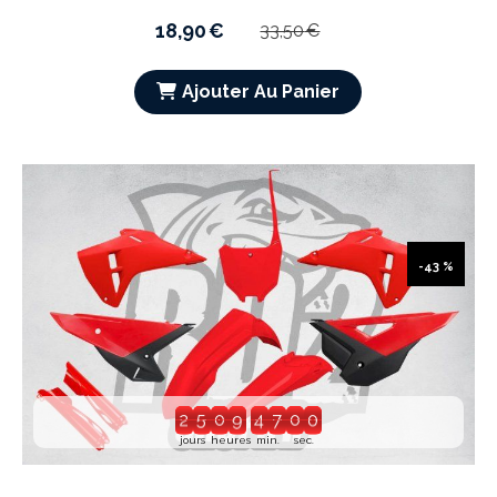
18,90
€
33,50
€
Ajouter Au Panier
-43 %
2
6
1
0
4
7
5
9
jours
heures
min.
sec.