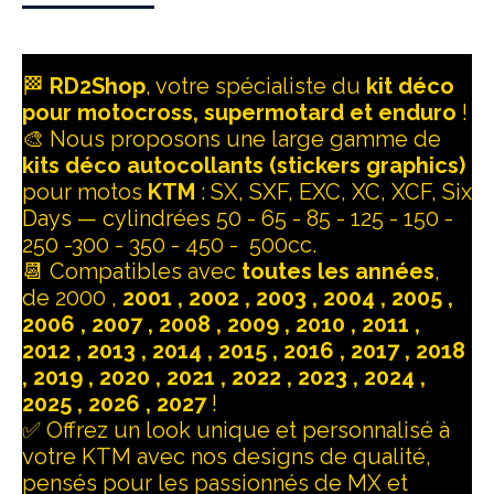
🏁
RD2Shop
, votre spécialiste du
kit déco
pour motocross, supermotard et enduro
!
🎨 Nous proposons une large gamme de
kits déco autocollants (stickers graphics)
pour motos
KTM
: SX, SXF, EXC, XC, XCF, Six
Days — cylindrées 50 - 65 - 85 - 125 - 150 -
250 -300 - 350 - 450 - 500cc.
📆 Compatibles avec
toutes les années
,
de 2000 ,
2001 , 2002 , 2003 , 2004 , 2005 ,
2006 , 2007 , 2008 , 2009 , 2010 , 2011 ,
2012 , 2013 , 2014 , 2015 , 2016 , 2017 , 2018
, 2019 , 2020 , 2021 , 2022 , 2023 , 2024 ,
2025 , 2026 , 2027
!
✅ Offrez un look unique et personnalisé à
votre KTM avec nos designs de qualité,
pensés pour les passionnés de MX et