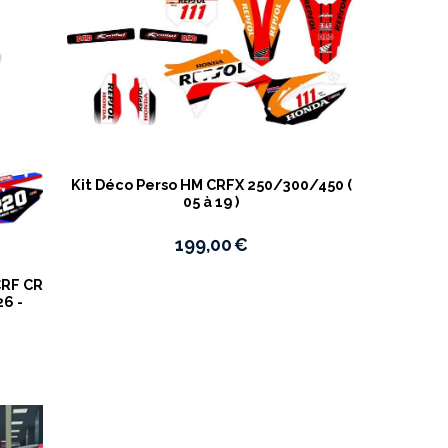
Kit Déco Perso HM CRFX 250/300/450 (
05 à 19 )
199,00
€
CRF CR
26 -