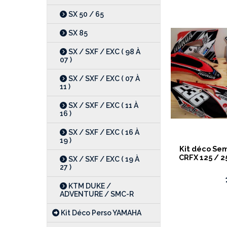
SX 50 / 65
SX 85
SX / SXF / EXC ( 98 À
07 )
SX / SXF / EXC ( 07 À
11 )
SX / SXF / EXC ( 11 À
16 )
SX / SXF / EXC ( 16 À
19 )
Kit déco Se
CRFX 125 / 25
SX / SXF / EXC ( 19 À
27 )
KTM DUKE /
ADVENTURE / SMC-R
Kit Déco Perso YAMAHA