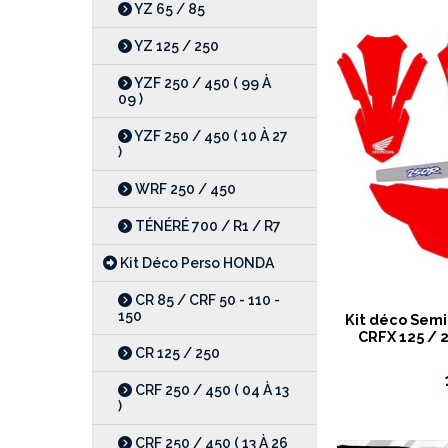
YZ 65 / 85
YZ 125 / 250
YZF 250 / 450 ( 99 À
09 )
YZF 250 / 450 ( 10 À 27
)
WRF 250 / 450
TÉNÉRÉ 700 / R1 / R7
Kit Déco Perso HONDA
CR 85 / CRF 50 - 110 -
150
Kit déco Semi
CRFX 125 / 2
CR 125 / 250
CRF 250 / 450 ( 04 À 13
)
CRF 250 / 450 ( 13 À 26