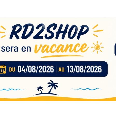
eau
nces