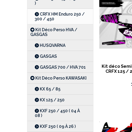
)
CRFX HM Enduro 250 /
300 / 450
Kit Déco Perso HVA /
GASGAS
HUSQVARNA
GASGAS
Kit déco Semi
GASGAS 700 / HVA 701
CRFX 125 / 2
Kit Déco Perso KAWASAKI
KX 65 / 85
KX 125 / 250
KXF 250 / 450 ( 04 À
08 )
KXF 250 ( 09 À 26 )