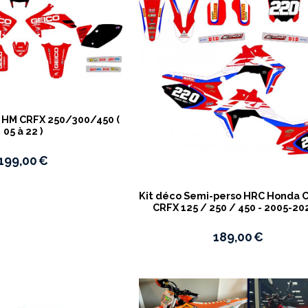
o HM CRFX 250/300/450 (
05 à 22 )
199,00
€
Kit déco Semi-perso HRC Honda 
CRFX 125 / 250 / 450 - 2005-20
189,00
€