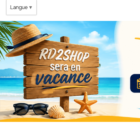
Band
Langue
▼
Vaca