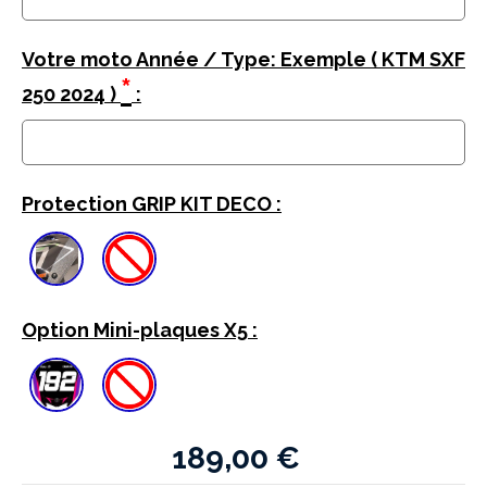
Votre moto Année / Type: Exemple ( KTM SXF
*
250 2024 )
:
Protection GRIP KIT DECO :
Option Mini-plaques X5 :
189,00
€