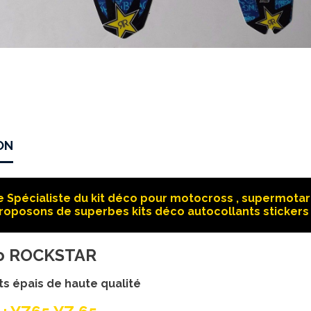
ON
 Spécialiste du kit déco pour motocross , supermotard
roposons de superbes kits déco autocollants stickers 
co ROCKSTAR
ts épais de haute qualité