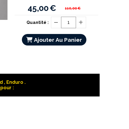
45,00
€
110,00
€
Quantité :
Ajouter Au Panier
 , Enduro .
pour :