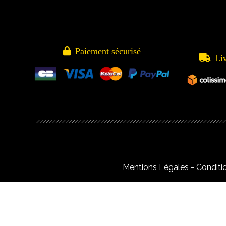

Paiement sécurisé

Li
Mentions Légales
Conditi