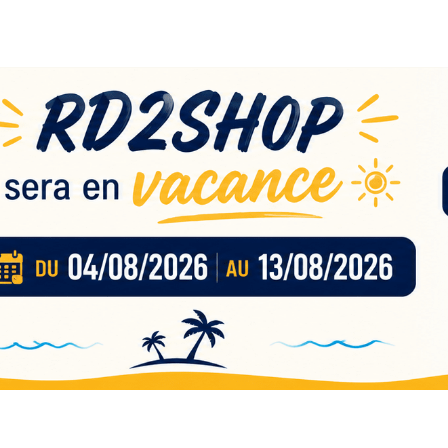
eau
nces