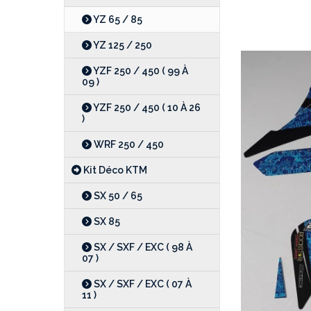
YZ 65 / 85
YZ 125 / 250
YZF 250 / 450 ( 99 À
09 )
YZF 250 / 450 ( 10 À 26
)
WRF 250 / 450
Kit Déco KTM
SX 50 / 65
SX 85
SX / SXF / EXC ( 98 À
07 )
SX / SXF / EXC ( 07 À
11 )