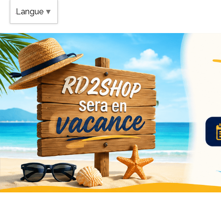
Band
Langue
▼
Vaca