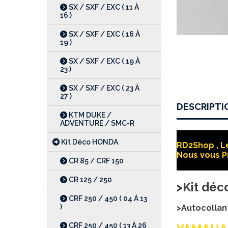
SX / SXF / EXC ( 11 À
16 )
SX / SXF / EXC ( 16 À
19 )
SX / SXF / EXC ( 19 À
23 )
SX / SXF / EXC ( 23 À
27 )
DESCRIPTI
KTM DUKE /
ADVENTURE / SMC-R
Kit Déco HONDA
RD2Shop , Le
Nous vous P
CR 85 / CRF 150
CR 125 / 250
>Kit dé
CRF 250 / 450 ( 04 À 13
)
>Autocollan
CRF 250 / 450 ( 13 À 26