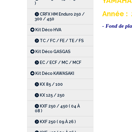
YAMAHA 
)
Année : 2
CRFX HM Enduro 250 /
300 / 450
- Fond de pl
Kit Déco HVA
TC / FC / FE / TE / FS
Kit Déco GASGAS
EC / ECF / MC / MCF
Kit Déco KAWASAKI
KX 85 / 100
KX 125 / 250
KXF 250 / 450 ( 04 À
08 )
KXF 250 ( 09 À 26 )