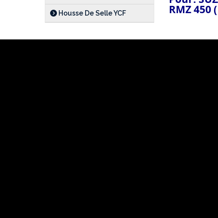
RMZ 450 (
Housse De Selle YCF