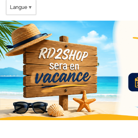
Band
Langue
▼
Vaca