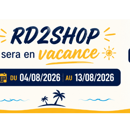
eau
nces