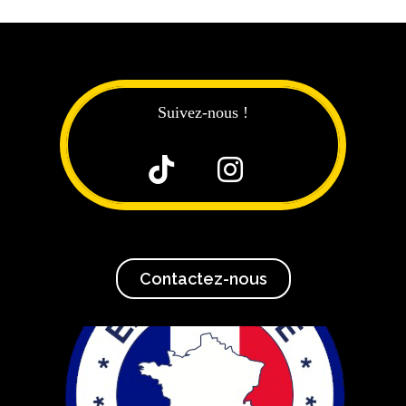
Suivez-nous !


Contactez-nous