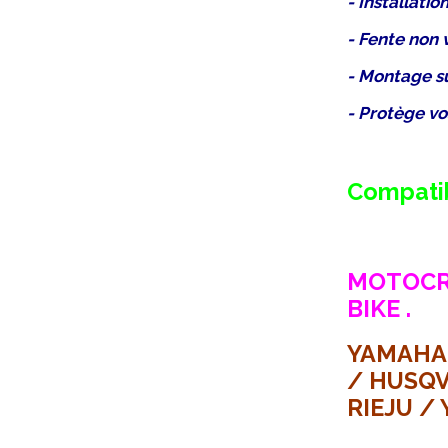
- Installati
- Fente non v
- Montage sur
- Protège vo
Compatib
MOTOCRO
BIKE .
YAMAHA 
/ HUSQV
RIEJU / 