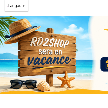
Band
Langue
▼
Vaca