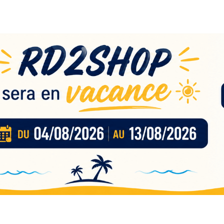
eau
nces