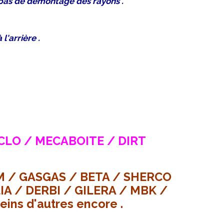
te pas de démontage des rayons .
l'arrière .
LO / MECABOITE / DIRT
 / GASGAS / BETA / SHERCO
A / DERBI / GILERA / MBK /
eins d'autres encore .