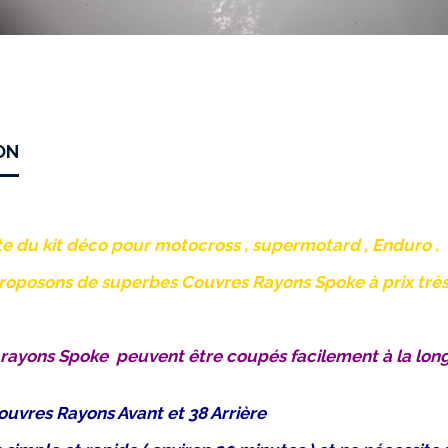
ON
te du kit déco pour motocross , supermotard , Enduro .
oposons de superbes Couvres Rayons Spoke à prix très a
 rayons Spoke peuvent être coupés facilement à la lon
Couvres Rayons Avant et 38 Arrière