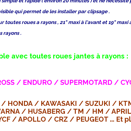
on simple et rapide ( environ 20 minutes ) et ne nécessi
isible qui permet de les installer par clipsage .
 toutes roues a rayons , 21" maxi à l'avant et 19" maxi à 
s rayons .
le avec toutes roues jantes à rayons :
SS / ENDURO / SUPERMOTARD / CYC
/ HONDA / KAWASAKI / SUZUKI / KTM
ARNA / HUSABERG / TM / HM / APRILI
YCF / APOLLO / CRZ / PEUGEOT ... Et pl