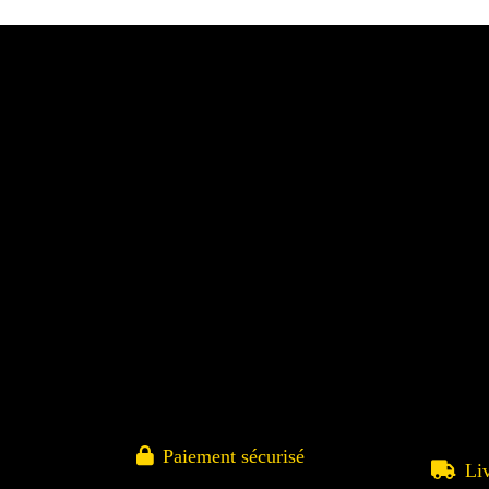

Paiement sécurisé

Li