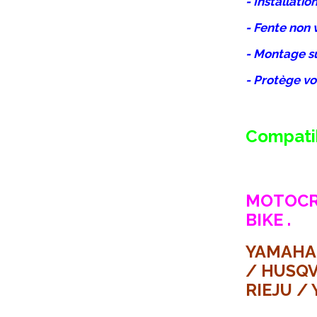
- Installati
- Fente non v
- Montage sur
- Protège vo
Compatib
MOTOCRO
BIKE .
YAMAHA 
/ HUSQV
RIEJU / 