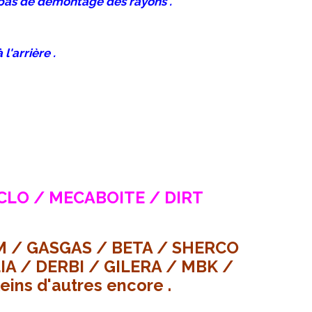
te pas de démontage des rayons .
l'arrière .
LO / MECABOITE / DIRT
 / GASGAS / BETA / SHERCO
A / DERBI / GILERA / MBK /
eins d'autres encore .