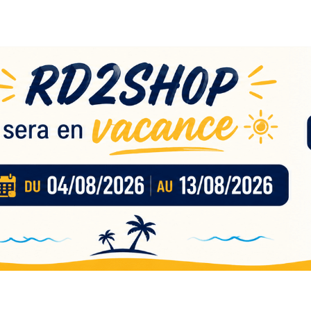
eau
nces