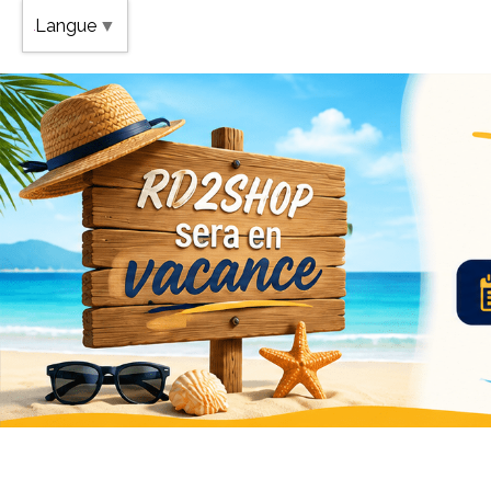
Band
Langue
▼
Vaca