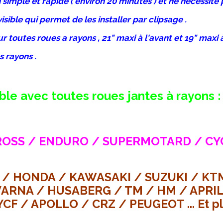
on simple et rapide ( environ 20 minutes ) et ne nécessi
isible qui permet de les installer par clipsage .
 toutes roues a rayons , 21" maxi à l'avant et 19" maxi à 
s rayons .
le avec toutes roues jantes à rayons :
SS / ENDURO / SUPERMOTARD / CYC
/ HONDA / KAWASAKI / SUZUKI / KTM
ARNA / HUSABERG / TM / HM / APRILI
YCF / APOLLO / CRZ / PEUGEOT ... Et pl