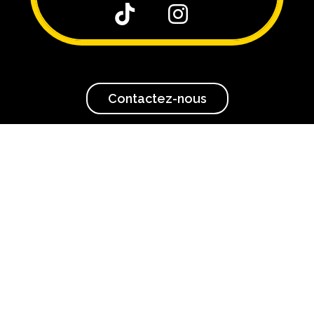


Contactez-nous

Conseil de pose
vraison rapide
Conseil Pose Kit Déco
Conseil pose Housse de Selle MX
- Racing Destock -
Kit Déco pour motocross