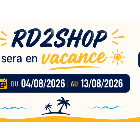
eau
nces