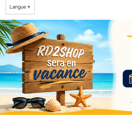
Band
Langue
▼
Vaca