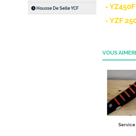
- YZ450F
Housse De Selle YCF
- YZF 25
VOUS AIME
YZF
25 -