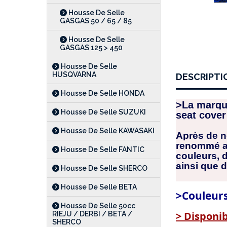
Housse De Selle
GASGAS 50 / 65 / 85
Housse De Selle
GASGAS 125 > 450
Housse De Selle
HUSQVARNA
DESCRIPTI
Housse De Selle HONDA
>La marqu
Housse De Selle SUZUKI
seat cover
Housse De Selle KAWASAKI
Après de n
renommé av
Housse De Selle FANTIC
couleurs, 
ainsi que 
Housse De Selle SHERCO
Housse De Selle BETA
>Couleurs 
Housse De Selle 50cc
> Dispon
RIEJU / DERBI / BETA /
SHERCO