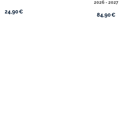
69,90
€
 selle Bicolore YAMAHA YZF
à 2027 / YZF 250 2024 à 2027
84,90
€