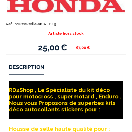
Ref :
housse-selle-arCRF049
Article hors stock
25,00
€
67,00
€
DESCRIPTION
RD2Shop , Le Spécialiste du kit déco
pour motocross , supermotard , Enduro .
Nous vous Proposons de superbes kits
déco autocollants stickers pour :
Housse de selle haute qualité pour :