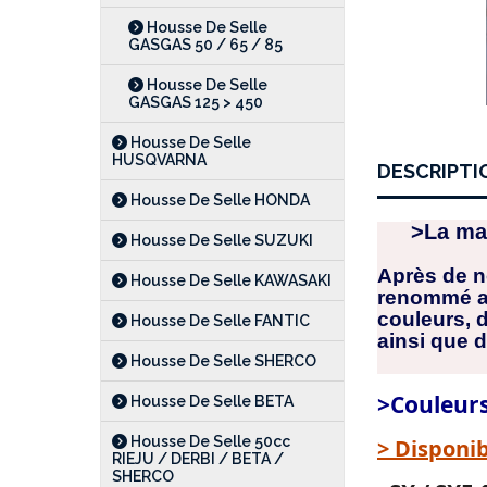
Housse De Selle
GASGAS 50 / 65 / 85
Housse De Selle
GASGAS 125 > 450
Housse De Selle
HUSQVARNA
DESCRIPTI
Housse De Selle HONDA
>La ma
Housse De Selle SUZUKI
Après de n
Housse De Selle KAWASAKI
renommé av
couleurs, 
Housse De Selle FANTIC
ainsi que 
Housse De Selle SHERCO
>Couleur
Housse De Selle BETA
Housse De Selle 50cc
> Disponib
RIEJU / DERBI / BETA /
SHERCO