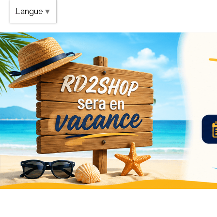
Band
Langue
▼
Vaca