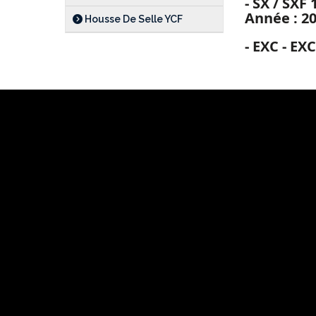
- SX / SXF 
Année : 202
Housse De Selle YCF
- EXC - EXC