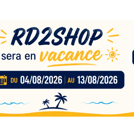
eau
nces