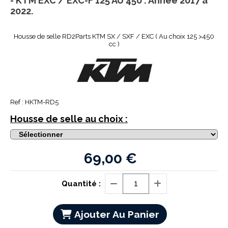
- KTM EXC / EXC-F 125 AU 450 : Année 2017 à
2022.
Housse de selle RD2Parts KTM SX / SXF / EXC ( Au choix 125 >450
cc )
Ref :
HKTM-RD5
Housse de selle au choix :
69,00
€
Quantité :
Ajouter Au Panier