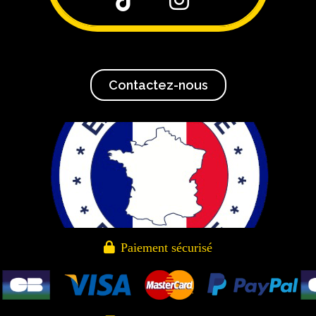


Contactez-nous

Paiement sécurisé