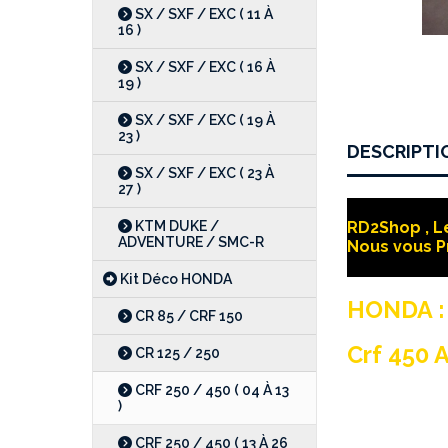
SX / SXF / EXC ( 11 À
16 )
SX / SXF / EXC ( 16 À
19 )
SX / SXF / EXC ( 19 À
23 )
DESCRIPTI
SX / SXF / EXC ( 23 À
27 )
KTM DUKE /
RD2Shop , Le
ADVENTURE / SMC-R
Nous vous P
Kit Déco HONDA
HONDA :
CR 85 / CRF 150
Crf 450 A
CR 125 / 250
CRF 250 / 450 ( 04 À 13
)
CRF 250 / 450 ( 13 À 26