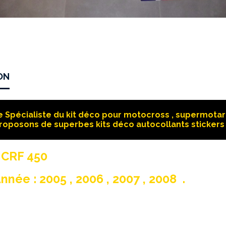
ON
 Spécialiste du kit déco pour motocross , supermotard
roposons de superbes kits déco autocollants stickers 
 CRF 450
nnée : 2005 , 2006 , 2007 , 2008 .