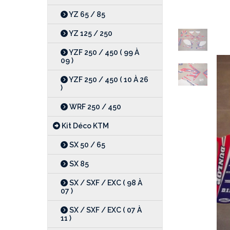
YZ 65 / 85
YZ 125 / 250
YZF 250 / 450 ( 99 À
09 )
YZF 250 / 450 ( 10 À 26
)
WRF 250 / 450
Kit Déco KTM
SX 50 / 65
SX 85
SX / SXF / EXC ( 98 À
07 )
SX / SXF / EXC ( 07 À
11 )