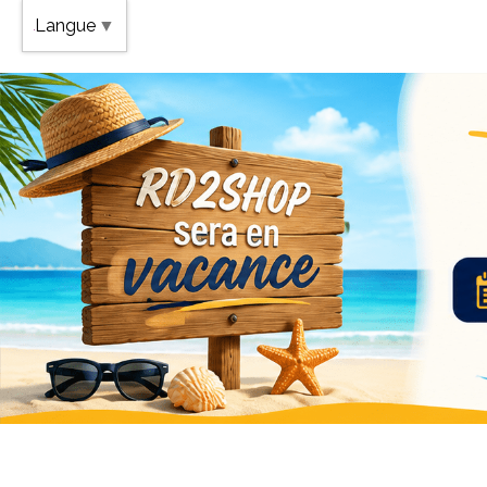
Band
Langue
▼
Vaca