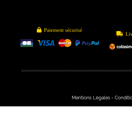

Paiement sécurisé

Li
Mentions Légales
Conditi