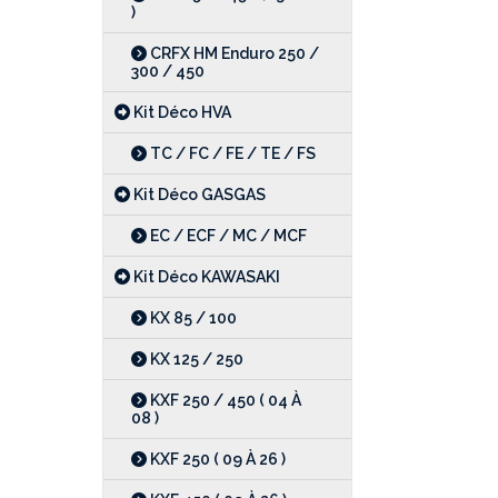
)
CRFX HM Enduro 250 /
300 / 450
Kit Déco HVA
TC / FC / FE / TE / FS
Kit Déco GASGAS
EC / ECF / MC / MCF
Kit Déco KAWASAKI
KX 85 / 100
KX 125 / 250
KXF 250 / 450 ( 04 À
08 )
KXF 250 ( 09 À 26 )