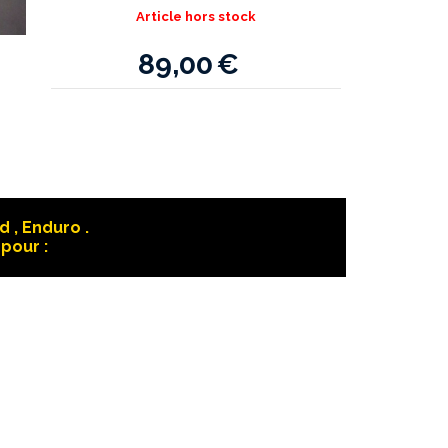
Article hors stock
89,00
€
 , Enduro .
pour :