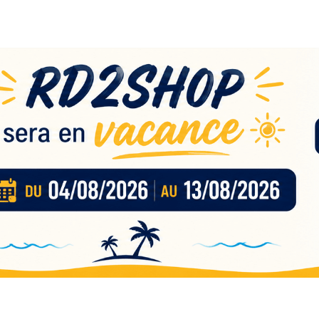
eau
nces