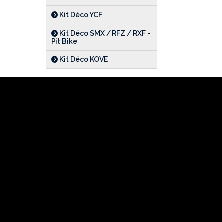
Kit Déco YCF
Kit Déco SMX / RFZ / RXF -
Pit Bike
Kit Déco KOVE