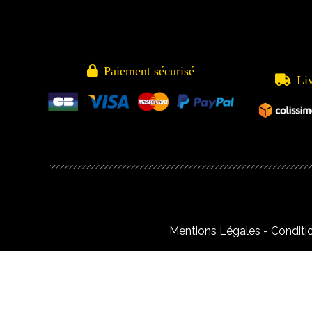

Paiement sécurisé

Li
Mentions Légales
Conditi