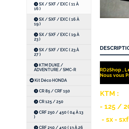
SX / SXF / EXC ( 11 À
16 )
SX / SXF / EXC ( 16 À
19 )
SX / SXF / EXC ( 19 À
23 )
DESCRIPTI
SX / SXF / EXC ( 23 À
27 )
KTM DUKE /
RD2Shop , Le
ADVENTURE / SMC-R
Nous vous P
Kit Déco HONDA
CR 85 / CRF 150
KTM :
CR 125 / 250
- 125 / 
CRF 250 / 450 ( 04 À 13
)
- sx - sx
CRF 250 / 450 ( 13 À 26