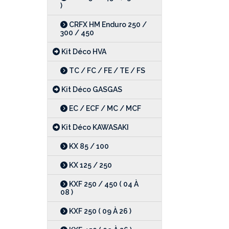
)
CRFX HM Enduro 250 /
300 / 450
Kit Déco HVA
TC / FC / FE / TE / FS
Kit Déco GASGAS
EC / ECF / MC / MCF
Kit Déco KAWASAKI
KX 85 / 100
KX 125 / 250
KXF 250 / 450 ( 04 À
08 )
KXF 250 ( 09 À 26 )