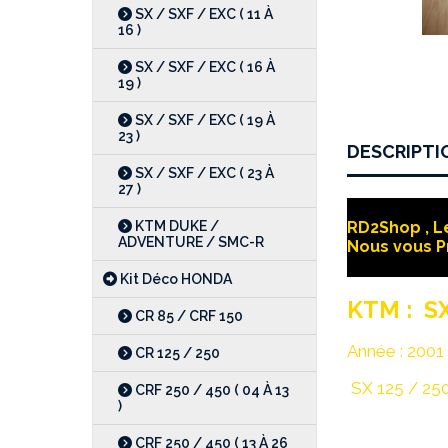
SX / SXF / EXC ( 11 À
16 )
SX / SXF / EXC ( 16 À
19 )
SX / SXF / EXC ( 19 À
23 )
DESCRIPTI
SX / SXF / EXC ( 23 À
27 )
KTM DUKE /
RD2Shop , Le
ADVENTURE / SMC-R
Nous vous P
Kit Déco HONDA
KTM : SX
CR 85 / CRF 150
Année : 2001 à
CR 125 / 250
SX 125 / 250
CRF 250 / 450 ( 04 À 13
)
CRF 250 / 450 ( 13 À 26