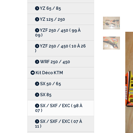
YZ 65 / 85
YZ 125 / 250
YZF 250 / 450 ( 99 À
09 )
YZF 250 / 450 ( 10 À 26
)
WRF 250 / 450
Kit Déco KTM
SX 50 / 65
SX 85
SX / SXF / EXC ( 98 À
07 )
SX / SXF / EXC ( 07 À
11 )