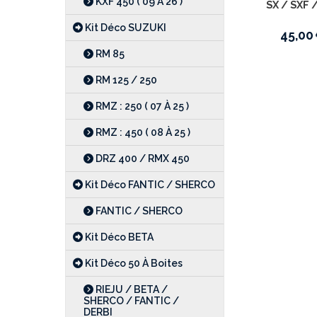
KXF 450 ( 09 À 26 )
SX / SXF /
Kit Déco SUZUKI
45,00
RM 85
RM 125 / 250
RMZ : 250 ( 07 À 25 )
RMZ : 450 ( 08 À 25 )
DRZ 400 / RMX 450
Kit Déco FANTIC / SHERCO
FANTIC / SHERCO
Kit Déco BETA
Kit Déco 50 À Boites
RIEJU / BETA /
SHERCO / FANTIC /
DERBI