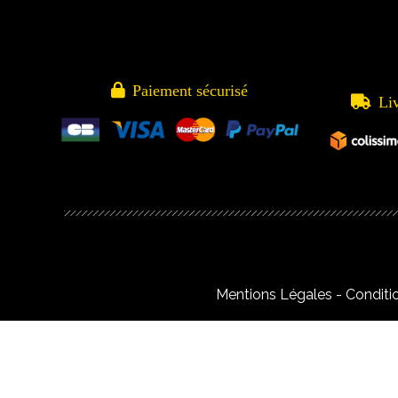

Paiement sécurisé

Li
Mentions Légales
Conditi