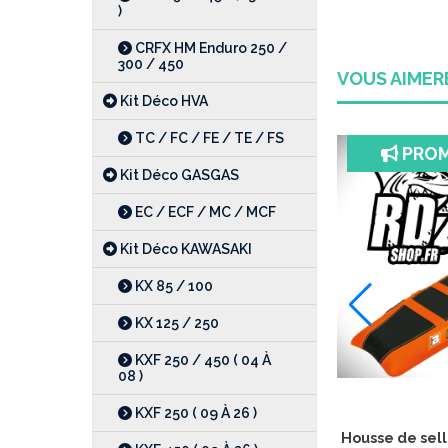
)
CRFX HM Enduro 250 /
300 / 450
VOUS AIME
Kit Déco HVA
TC / FC / FE / TE / FS
PRO
Kit Déco GASGAS
EC / ECF / MC / MCF
Kit Déco KAWASAKI
KX 85 / 100
KX 125 / 250
KXF 250 / 450 ( 04 À
08 )
KXF 250 ( 09 À 26 )
Housse de sel