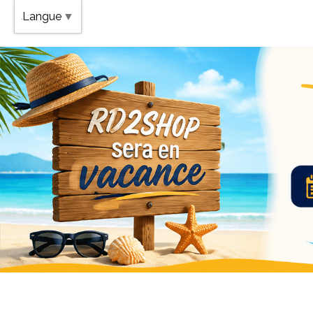
Band
Langue
▼
Vaca