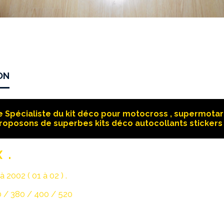
ON
 Spécialiste du kit déco pour motocross , supermotard
roposons de superbes kits déco autocollants stickers 
 .
 2002 ( 01 à 02 ) .
 / 380 / 400 / 520