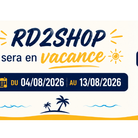
eau
nces