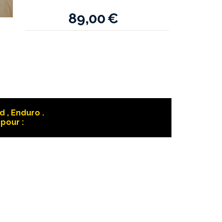
89,00
€
 , Enduro .
pour :