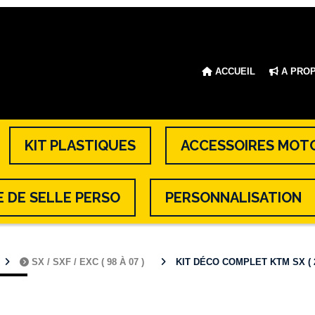
ACCUEIL
A PRO
KIT PLASTIQUES
ACCESSOIRES MOT
 DE SELLE PERSO
PERSONNALISATION
SX / SXF / EXC ( 98 À 07 )
KIT DÉCO COMPLET KTM SX ( 2