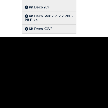
Kit Déco YCF
Kit Déco SMX / RFZ / RXF -
Pit Bike
Kit Déco KOVE