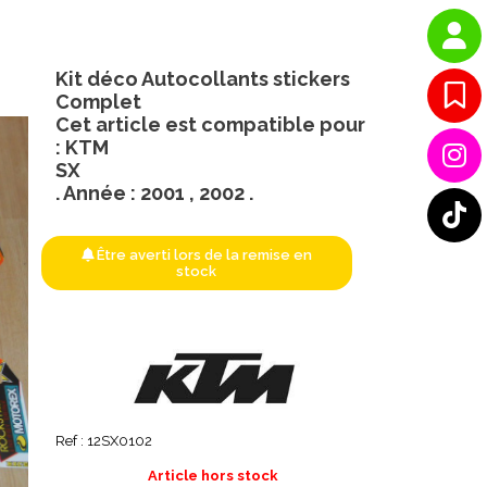
Kit déco Autocollants stickers
Complet
Cet article est compatible pour
: KTM
SX
. Année : 2001 , 2002 .
Être averti lors de la remise en
stock
Ref :
12SX0102
Article hors stock