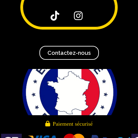


Contactez-nous

Paiement sécurisé