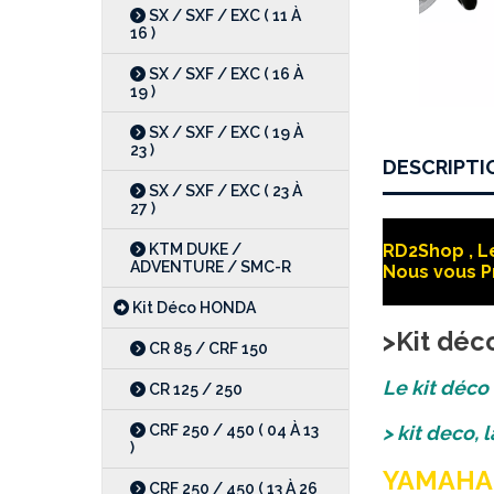
SX / SXF / EXC ( 11 À
16 )
SX / SXF / EXC ( 16 À
19 )
SX / SXF / EXC ( 19 À
23 )
DESCRIPTI
SX / SXF / EXC ( 23 À
27 )
KTM DUKE /
RD2Shop , Le
ADVENTURE / SMC-R
Nous vous P
Kit Déco HONDA
>Kit déc
CR 85 / CRF 150
Le kit déco
CR 125 / 250
CRF 250 / 450 ( 04 À 13
> kit deco, 
)
YAMAHA 
CRF 250 / 450 ( 13 À 26