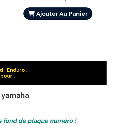
Ajouter Au Panier
 , Enduro .
pour :
ng yamaha
s fond de plaque numéro !