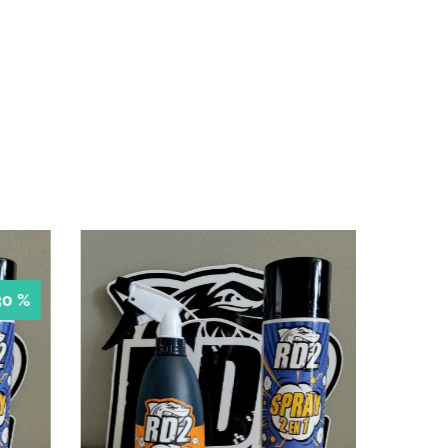
-43 %
-40 %