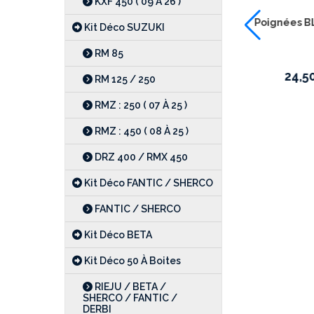
KXF 450 ( 09 À 26 )
Kit p
Kit Déco SUZUKI
/250 2
RM 85
1
RM 125 / 250
RMZ : 250 ( 07 À 25 )
RMZ : 450 ( 08 À 25 )
DRZ 400 / RMX 450
co "
Service pose Kit déco
Kit Déco FANTIC / SHERCO
FANTIC / SHERCO
65,00
€
Kit Déco BETA
Kit Déco 50 À Boites
RIEJU / BETA /
SHERCO / FANTIC /
DERBI