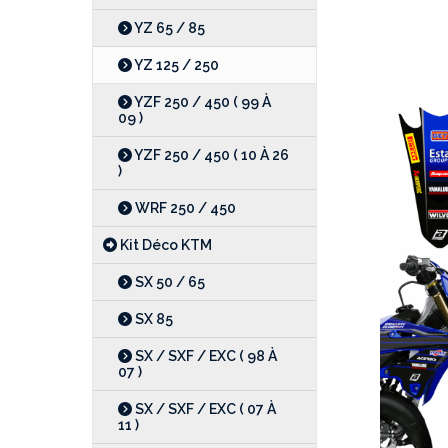
YZ 65 / 85
YZ 125 / 250
YZF 250 / 450 ( 99 À
09 )
YZF 250 / 450 ( 10 À 26
)
WRF 250 / 450
Kit Déco KTM
SX 50 / 65
SX 85
SX / SXF / EXC ( 98 À
07 )
SX / SXF / EXC ( 07 À
11 )