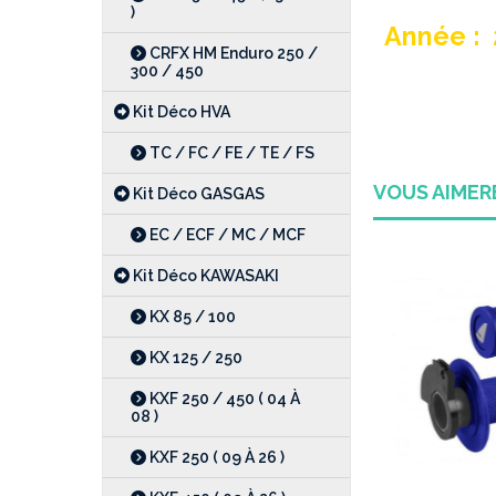
)
Année : 2
CRFX HM Enduro 250 /
300 / 450
Kit Déco HVA
TC / FC / FE / TE / FS
VOUS AIME
Kit Déco GASGAS
EC / ECF / MC / MCF
Kit Déco KAWASAKI
KX 85 / 100
0 %
KX 125 / 250
KXF 250 / 450 ( 04 À
08 )
KXF 250 ( 09 À 26 )