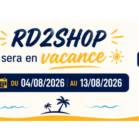
eau
nces