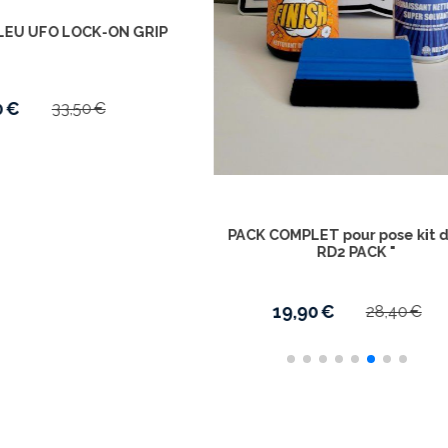
lastiques UFO YAMAHA YZ 125
Kit plastiques Complet 
022-2023-2024 -2025- 2026-
YZ 125 /250 2022 >
2027-NOIR -
03,50
€
102,50
€
173,00
€
179,0