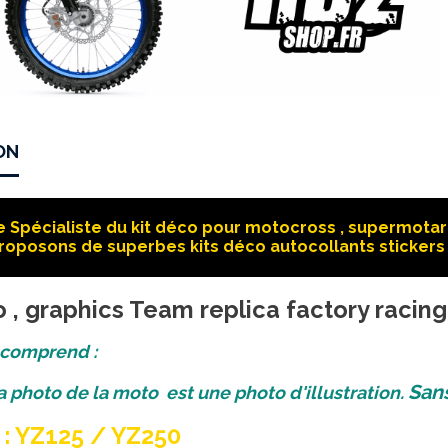
ON
 Spécialiste du kit déco pour motocross , supermotard
roposons de superbes kits déco autocollants stickers 
o , graphics Team replica factory raci
 comprend :
San
la photo de la moto est une photo d'illustration.
: YZ125 / YZ250