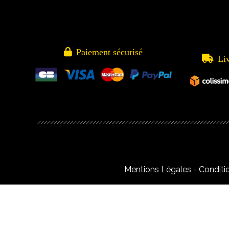

Paiement sécurisé

Li
Mentions Légales
Conditi