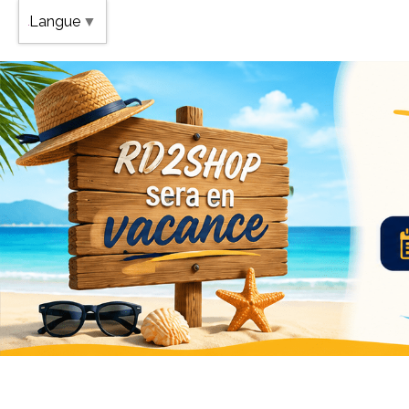
Band
Langue
▼
Vaca