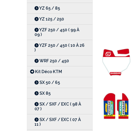
YZ 65 / 85
YZ 125 / 250
YZF 250 / 450 ( 99 À
09 )
YZF 250 / 450 ( 10 À 26
)
WRF 250 / 450
Kit Déco KTM
SX 50 / 65
SX 85
SX / SXF / EXC ( 98 À
07 )
SX / SXF / EXC ( 07 À
11 )