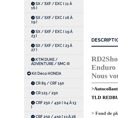
SX / SXF / EXC ( 11 À
16 )
SX / SXF / EXC ( 16 À
19 )
SX / SXF / EXC ( 19 À
23 )
DESCRIPTI
SX / SXF / EXC ( 23 À
27 )
RD2Shop 
KTM DUKE /
ADVENTURE / SMC-R
Enduro 
Kit Déco HONDA
Nous vou
CR 85 / CRF 150
>Autocollants
CR 125 / 250
TLD REDB
CRF 250 / 450 ( 04 À 13
)
> Fond de pl
CRF 250 / 450 ( 13 À 26