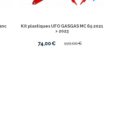
lanc
Kit plastiques UFO GASGAS MC 65 2021
Poignée
> 2023
74,00
€
110,00
€