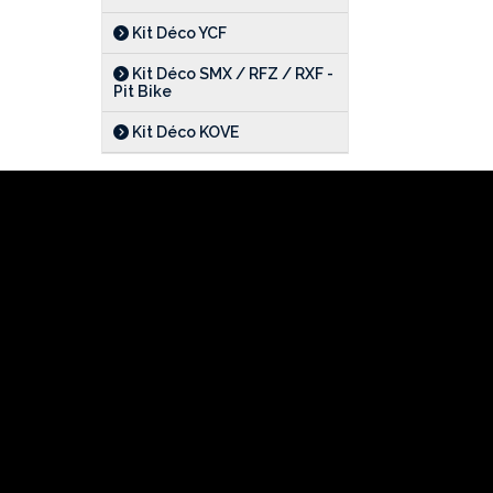
Kit Déco YCF
Kit Déco SMX / RFZ / RXF -
Pit Bike
Kit Déco KOVE