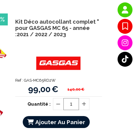
 %
Kit Déco autocollant complet "
pour GASGAS MC 65 - année
:2021 / 2022 / 2023
Ref :
GAS-MC65RD2W
99,00
€
140,00
€
Quantité :
Ajouter Au Panier