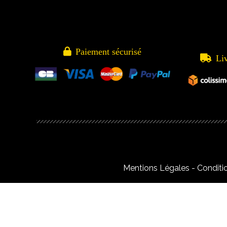

Paiement sécurisé

Li
Mentions Légales
Conditi