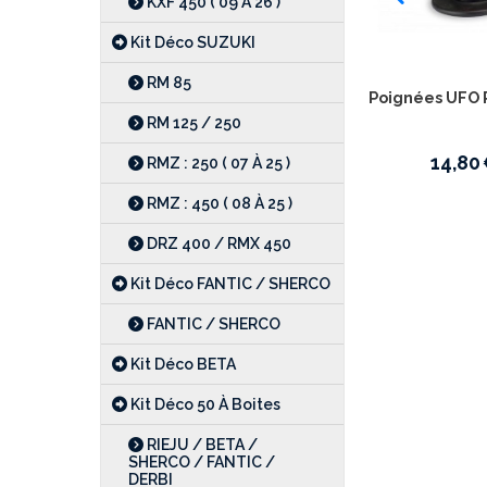
KXF 450 ( 09 À 26 )
Kit Déco SUZUKI
RM 85
Kit plastiques UFO GASGAS MC 65 2021
Poignées UFO 
> 2023
RM 125 / 250
74,00
€
14,80
110,00
€
RMZ : 250 ( 07 À 25 )
RMZ : 450 ( 08 À 25 )
DRZ 400 / RMX 450
Kit Déco FANTIC / SHERCO
FANTIC / SHERCO
Kit Déco BETA
Kit Déco 50 À Boites
RIEJU / BETA /
SHERCO / FANTIC /
DERBI