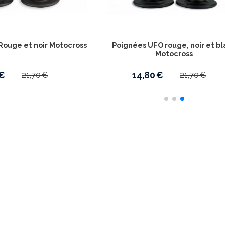
Rouge et noir Motocross
Poignées UFO rouge, noir et b
Motocross
€
14,80
€
21,70
€
21,70
€