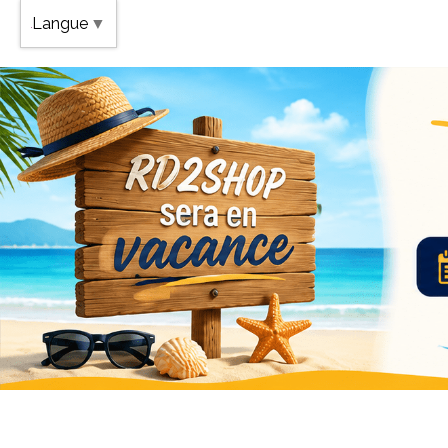
Band
Langue
▼
Vaca