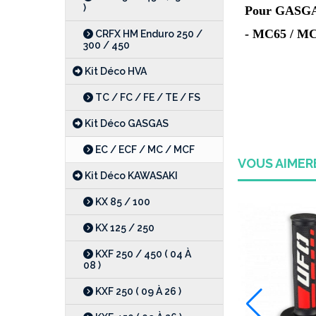
)
Pour GASGA
- MC65 / MC 
CRFX HM Enduro 250 /
300 / 450
Kit Déco HVA
TC / FC / FE / TE / FS
Kit Déco GASGAS
EC / ECF / MC / MCF
VOUS AIME
Kit Déco KAWASAKI
KX 85 / 100
KX 125 / 250
-33 %
KXF 250 / 450 ( 04 À
08 )
KXF 250 ( 09 À 26 )