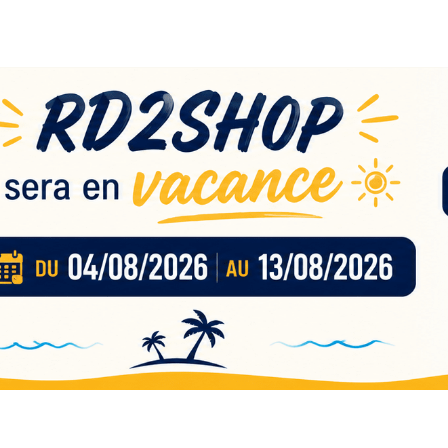
eau
nces