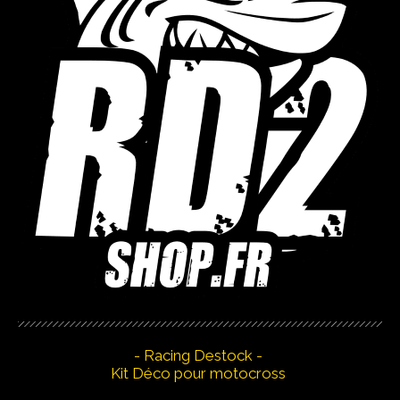
- Racing Destock -
Kit Déco pour motocross