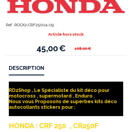
Ref :
ROCK2-CRF25004-09
Article hors stock
45,00
€
108,00
€
DESCRIPTION
RD2Shop , Le Spécialiste du kit déco pour
motocross , supermotard , Enduro .
Nous vous Proposons de superbes kits déco
autocollants stickers pour :
HONDA : CRF 250 , CR250F