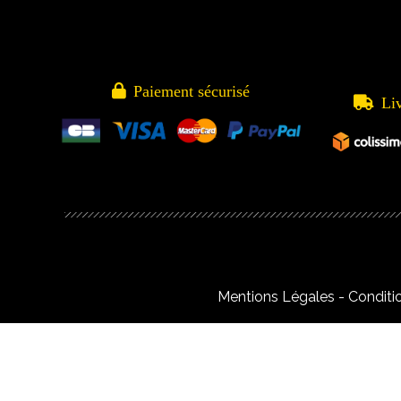

Paiement sécurisé

Li
Mentions Légales
Conditi