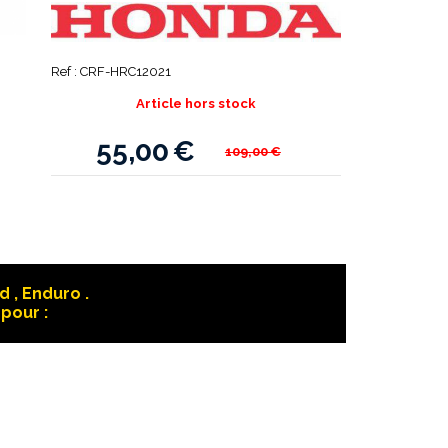
Ref :
CRF-HRC12021
Article hors stock
55,00
€
109,00
€
 , Enduro .
pour :