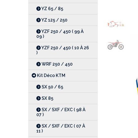
YZ 65 / 85
YZ 125 / 250
YZF 250 / 450 ( 99 À
09 )
YZF 250 / 450 ( 10 À 26
)
WRF 250 / 450
Kit Déco KTM
SX 50 / 65
SX 85
SX / SXF / EXC ( 98 À
07 )
SX / SXF / EXC ( 07 À
11 )