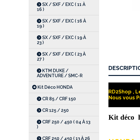
SX / SXF / EXC ( 11 À
16 )
SX / SXF / EXC ( 16 À
19 )
SX / SXF / EXC ( 19 À
23 )
SX / SXF / EXC ( 23 À
27 )
DESCRIPTI
KTM DUKE /
ADVENTURE / SMC-R
Kit Déco HONDA
RD2Shop , Le
Nous vous P
CR 85 / CRF 150
CR 125 / 250
Kit déco
CRF 250 / 450 ( 04 À 13
)
CRF 250 / 450 ( 13 À 26