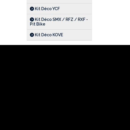
Kit Déco YCF
Kit Déco SMX / RFZ / RXF -
Pit Bike
Kit Déco KOVE