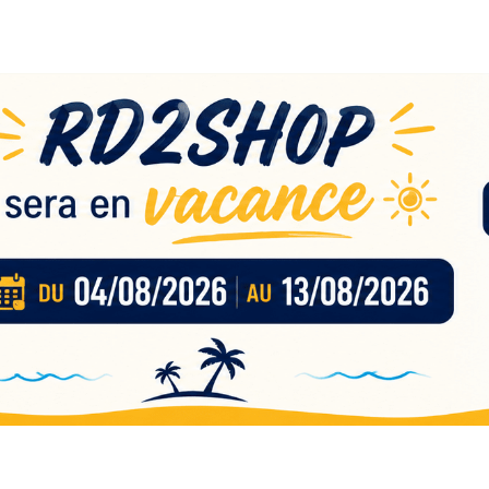
eau
nces