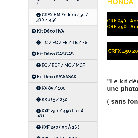
HONDA :
)
CRFX HM Enduro 250 /
300 / 450
CRF 250 : An
CRF 450 : An
Kit Déco HVA
TC / FC / FE / TE / FS
CRFX 450 20
Kit Déco GASGAS
EC / ECF / MC / MCF
Kit Déco KAWASAKI
"Le kit d
une photo 
KX 85 / 100
KX 125 / 250
( sans fo
KXF 250 / 450 ( 04 À
08 )
KXF 250 ( 09 À 26 )