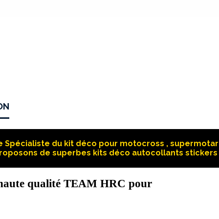
ON
 Spécialiste du kit déco pour motocross , supermotard
roposons de superbes kits déco autocollants stickers 
 haute qualité TEAM HRC pour