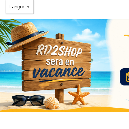
Band
Langue
▼
Vaca