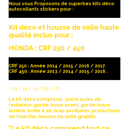
Nous vous Proposons de superbes kits déco
autocollants stickers pour :
Kit déco et housse de selle haute
qualité inclus pour :
HONDA : CRF 250 / 450
CRF 250 : Année 2014 / 2015 / 2016 / 2017.
CRF 450 : Année 2013 / 2014 / 2015 / 2016 .
( 13 / 14 / 15 / 16 / 17)
Le kit déco comprend : paire ouïes de
radiateur, garde-boue avant, garde-boue
arrière, boîte à air, bras oscillants, protections
de fourche, housse de selle graphic
"Le kit déco comprend tout ce