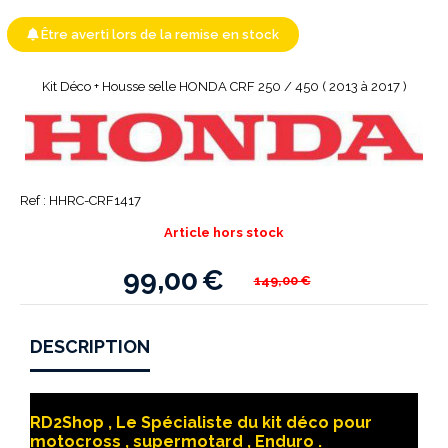
Être averti lors de la remise en stock
Kit Déco + Housse selle HONDA CRF 250 / 450 ( 2013 à 2017 )
Ref :
HHRC-CRF1417
Article hors stock
99,00
€
149,00
€
DESCRIPTION
RD2Shop , Le Spécialiste du kit déco pour
motocross , supermotard , Enduro .