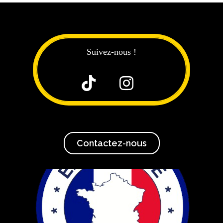
Suivez-nous !


Contactez-nous