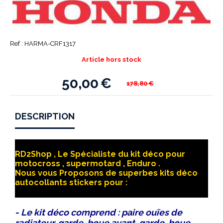
Ref :
HARMA-CRF1317
Article hors stock
50,00
€
178,80
€
DESCRIPTION
RD2Shop , Le Spécialiste du kit déco pour
motocross , supermotard , Enduro .
Nous vous Proposons de superbes kits déco
autocollants stickers pour :
- Le kit déco comprend : paire ouïes de
radiateur, garde-boue avant, garde-boue