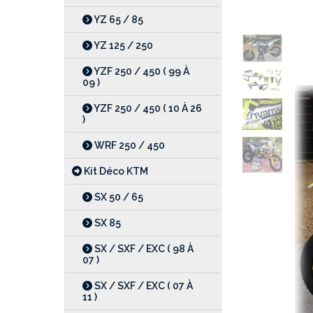
YZ 65 / 85
YZ 125 / 250
YZF 250 / 450 ( 99 À
09 )
YZF 250 / 450 ( 10 À 26
)
WRF 250 / 450
Kit Déco KTM
SX 50 / 65
SX 85
SX / SXF / EXC ( 98 À
07 )
SX / SXF / EXC ( 07 À
11 )