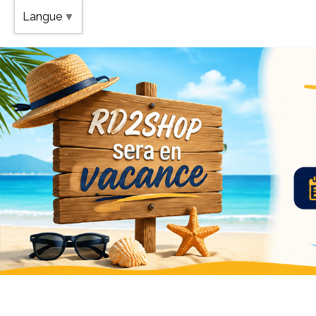
Band
Langue
▼
Vaca