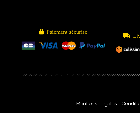

Paiement sécurisé

Li
Mentions Légales
Conditi