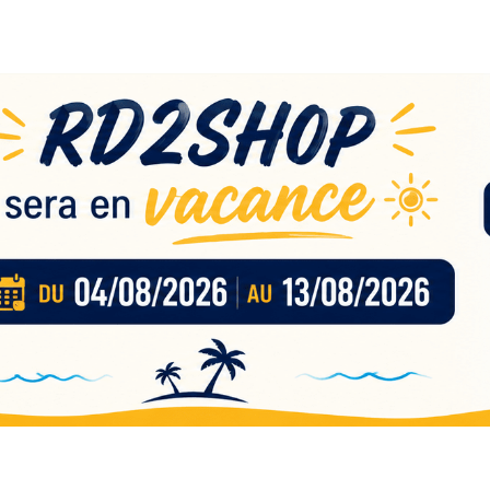
eau
nces