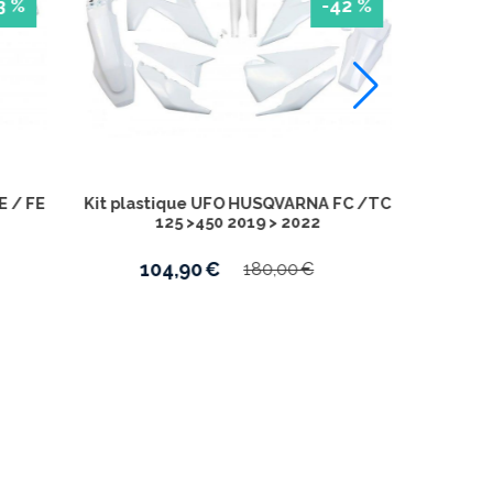
-40 %
-43 %
QVARNA FC /TC
Kit plastique UFO HUSQVARNA TE /FE
 2022
150 > 501 2020 > 2023 -
104,90
€
00
€
183,00
€