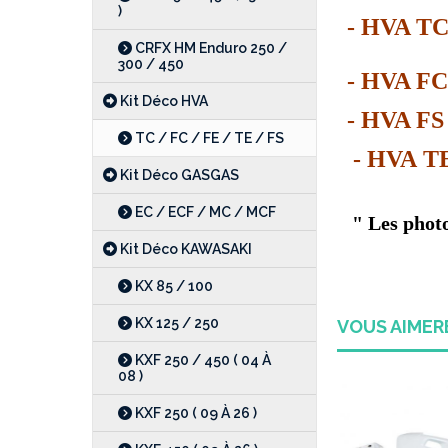
)
- HVA TC 
CRFX HM Enduro 250 /
300 / 450
- HVA FC 2
Kit Déco HVA
- HVA FS 4
TC / FC / FE / TE / FS
- HVA TE 
Kit Déco GASGAS
EC / ECF / MC / MCF
" Les photos
Kit Déco KAWASAKI
KX 85 / 100
KX 125 / 250
VOUS AIME
KXF 250 / 450 ( 04 À
08 )
KXF 250 ( 09 À 26 )