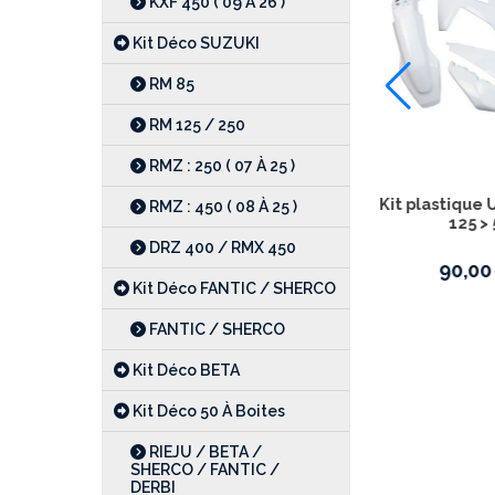
KXF 450 ( 09 À 26 )
43 %
-42 %
Kit Déco SUZUKI
RM 85
RM 125 / 250
RMZ : 250 ( 07 À 25 )
TE / FE
Kit plastique UFO HUSQVARNA FC /TC
Kit p
RMZ : 450 ( 08 À 25 )
125 >450 2019 > 2022
DRZ 400 / RMX 450
104,90
€
180,00
€
Kit Déco FANTIC / SHERCO
FANTIC / SHERCO
Kit Déco BETA
Kit Déco 50 À Boites
RIEJU / BETA /
SHERCO / FANTIC /
DERBI