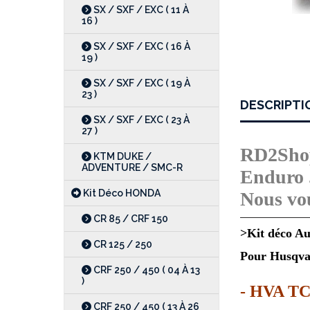
SX / SXF / EXC ( 11 À
16 )
SX / SXF / EXC ( 16 À
19 )
SX / SXF / EXC ( 19 À
23 )
DESCRIPTI
SX / SXF / EXC ( 23 À
27 )
RD2Shop 
KTM DUKE /
ADVENTURE / SMC-R
Enduro 
Kit Déco HONDA
Nous vou
CR 85 / CRF 150
>Kit déco Au
CR 125 / 250
Pour Husqva
CRF 250 / 450 ( 04 À 13
)
- HVA TC 
CRF 250 / 450 ( 13 À 26