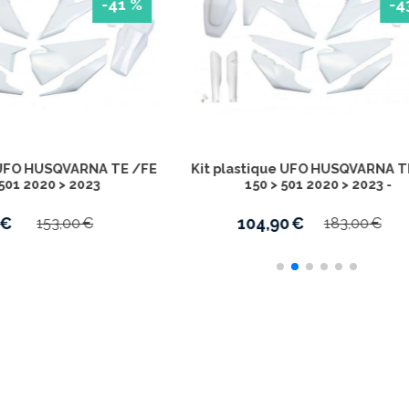
-41 %
lastique UFO HUSQVARNA FC /TC
Kit plastique UFO HUS
125 >450 2019 > 2022
125 >450 2019 >
89,90
€
104,90
€
152,00
€
176,