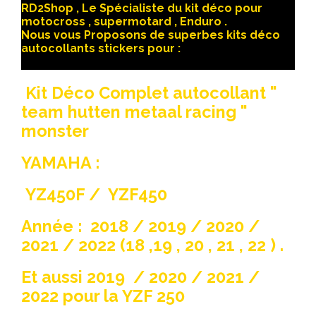
RD2Shop , Le Spécialiste du kit déco pour
motocross , supermotard , Enduro .
Nous vous Proposons de superbes kits déco
autocollants stickers pour :
Kit Déco Complet autocollant "
team hutten metaal racing "
monster
YAMAHA :
YZ450F / YZF450
Année : 2018 / 2019 / 2020 /
2021 / 2022 (18 ,19 , 20 , 21 , 22 ) .
Et aussi 2019 / 2020 / 2021 /
2022 pour la YZF 250