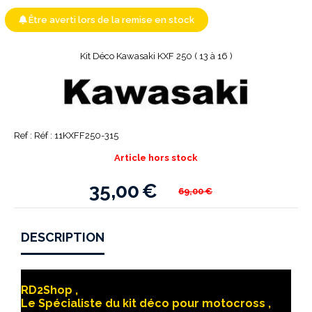
Être averti lors de la remise en stock
Kit Déco Kawasaki KXF 250 ( 13 à 16 )
Ref :
Réf : 11KXFF250-315
Article hors stock
35,00
€
69,00
€
DESCRIPTION
RD2Shop ,
Le Spécialiste du kit déco pour motocross ,