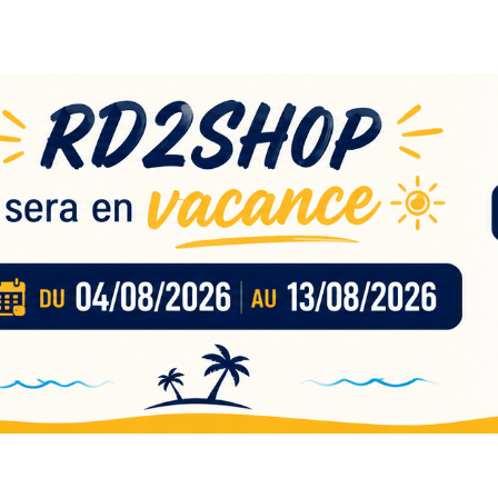
eau
nces