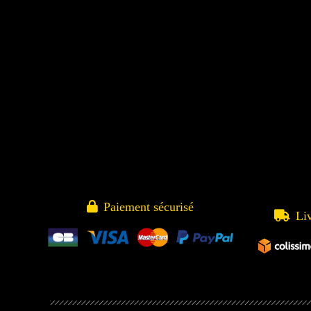

Paiement sécurisé

Li