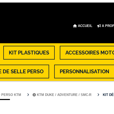
ACCUEIL
A PRO
KIT PLASTIQUES
ACCESSOIRES MOT
 DE SELLE PERSO
PERSONNALISATION
O PERSO KTM
KTM DUKE / ADVENTURE / SMC-R
KIT DÉ