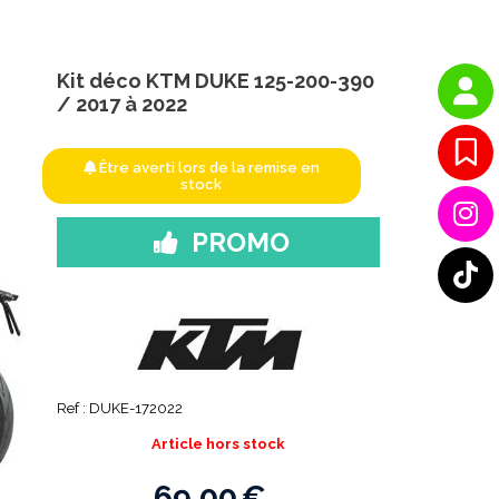
Kit déco KTM DUKE 125-200-390
/ 2017 à 2022
Être averti lors de la remise en
stock
PROMO
Ref :
DUKE-172022
Article hors stock
69,00
€