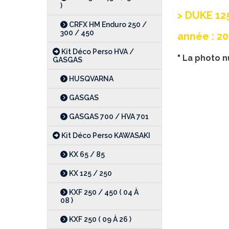
)
> DUKE 125
CRFX HM Enduro 250 /
300 / 450
année : 20
Kit Déco Perso HVA /
" La photo n
GASGAS
HUSQVARNA
GASGAS
GASGAS 700 / HVA 701
Kit Déco Perso KAWASAKI
KX 65 / 85
KX 125 / 250
KXF 250 / 450 ( 04 À
08 )
KXF 250 ( 09 À 26 )