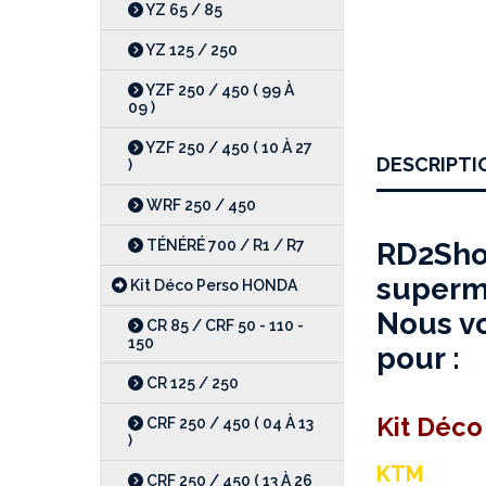
YZ 65 / 85
YZ 125 / 250
YZF 250 / 450 ( 99 À
09 )
YZF 250 / 450 ( 10 À 27
DESCRIPTI
)
WRF 250 / 450
TÉNÉRÉ 700 / R1 / R7
RD2Shop
supermo
Kit Déco Perso HONDA
Nous vo
CR 85 / CRF 50 - 110 -
150
pour :
CR 125 / 250
Kit Déco
CRF 250 / 450 ( 04 À 13
)
KTM
CRF 250 / 450 ( 13 À 26