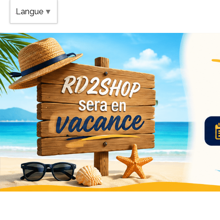
Band
Langue
▼
Vaca