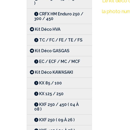
"Le kit déco 
)
la photo numé
CRFX HM Enduro 250 /
300 / 450
Kit Déco HVA
TC / FC / FE / TE / FS
Kit Déco GASGAS
EC / ECF / MC / MCF
Kit Déco KAWASAKI
KX 85 / 100
KX 125 / 250
KXF 250 / 450 ( 04 À
08 )
KXF 250 ( 09 À 26 )