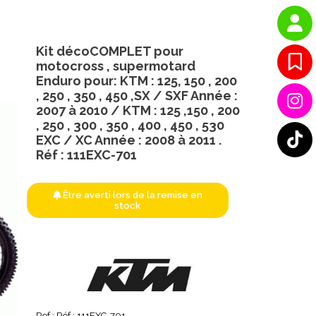
Kit décoCOMPLET pour
motocross , supermotard
Enduro pour: KTM : 125, 150 , 200
, 250 , 350 , 450 ,SX / SXF Année :
2007 à 2010 / KTM : 125 ,150 , 200
, 250 , 300 , 350 , 400 , 450 , 530
EXC / XC Année : 2008 à 2011 .
Réf : 111EXC-701
Être averti lors de la remise en
stock
Ref :
Réf : 111EXC-701