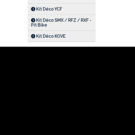
Kit Déco YCF
Kit Déco SMX / RFZ / RXF -
Pit Bike
Kit Déco KOVE