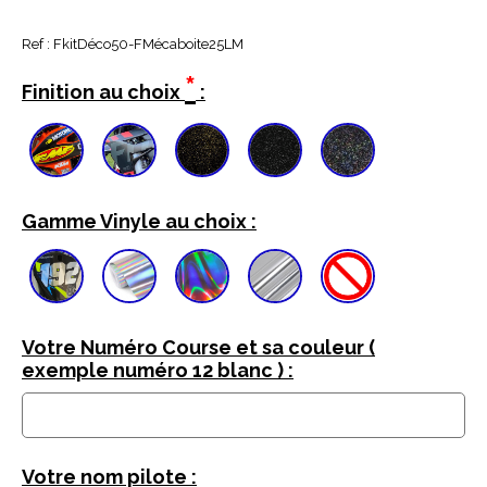
Ref :
FkitDéco50-FMécaboite25LM
*
Finition au choix
:
Gamme Vinyle au choix :
Votre Numéro Course et sa couleur (
exemple numéro 12 blanc ) :
Votre nom pilote :