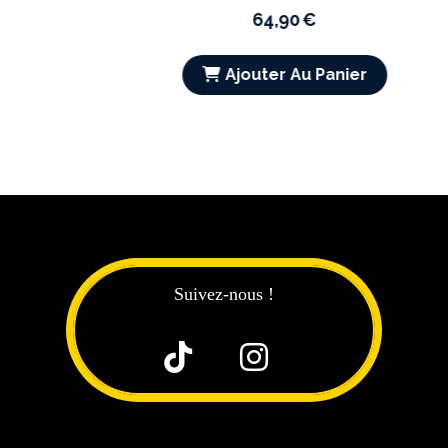
64,90
€
Ajouter Au Panier
Suivez-nous !

