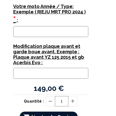
Votre moto Année / Type:
Exemple ( RIEJU MRT PRO 2024 )
*
:
Modification plaque avant et
garde boue avant. Exemple :
Plaque avant YZ 125 2015 et gb
Acerbis Evo :
149,00
€
Quantité :