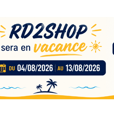
eau
nces