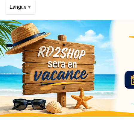
Band
Langue
▼
Vaca