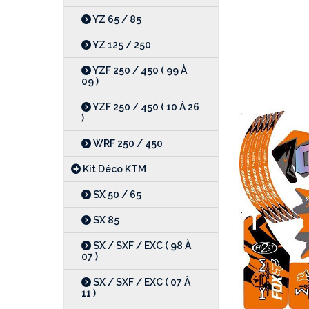
YZ 65 / 85
YZ 125 / 250
YZF 250 / 450 ( 99 À
09 )
YZF 250 / 450 ( 10 À 26
)
WRF 250 / 450
Kit Déco KTM
SX 50 / 65
SX 85
SX / SXF / EXC ( 98 À
07 )
SX / SXF / EXC ( 07 À
11 )