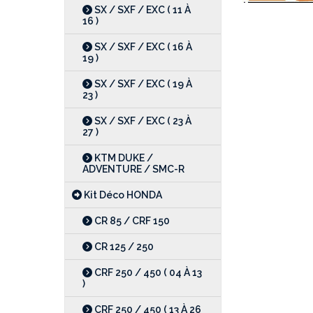
SX / SXF / EXC ( 11 À
16 )
SX / SXF / EXC ( 16 À
19 )
SX / SXF / EXC ( 19 À
23 )
SX / SXF / EXC ( 23 À
27 )
KTM DUKE /
ADVENTURE / SMC-R
Kit Déco HONDA
CR 85 / CRF 150
CR 125 / 250
CRF 250 / 450 ( 04 À 13
)
CRF 250 / 450 ( 13 À 26