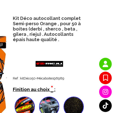
Kit Déco autocollant complet
Semi-perso Orange , pour 50 à
boites (derbi , sherco , beta ,
gilera , rieju) . Autocollants
épais haute qualité .
Ref :
kitDéco50-Mécaboite196989
*
Finition au choix
: