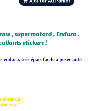
Ajouter Au Panier
oss , supermotard , Enduro .
llants stickers !
enduro, très épais facile a poser anti-
commande :
bis Evo "