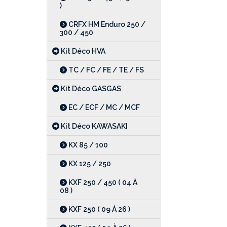
)
CRFX HM Enduro 250 /
300 / 450
Kit Déco HVA
TC / FC / FE / TE / FS
Kit Déco GASGAS
EC / ECF / MC / MCF
Kit Déco KAWASAKI
KX 85 / 100
KX 125 / 250
KXF 250 / 450 ( 04 À
08 )
KXF 250 ( 09 À 26 )