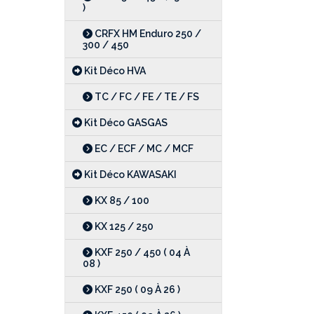
)
CRFX HM Enduro 250 /
300 / 450
Kit Déco HVA
TC / FC / FE / TE / FS
Kit Déco GASGAS
EC / ECF / MC / MCF
Kit Déco KAWASAKI
KX 85 / 100
KX 125 / 250
KXF 250 / 450 ( 04 À
08 )
KXF 250 ( 09 À 26 )