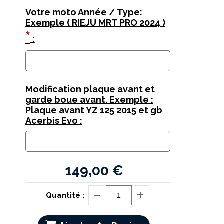
Votre moto Année / Type:
Exemple ( RIEJU MRT PRO 2024 )
*
:
Modification plaque avant et
garde boue avant. Exemple :
Plaque avant YZ 125 2015 et gb
Acerbis Evo :
149,00
€
Quantité :