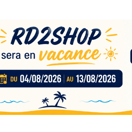
eau
nces