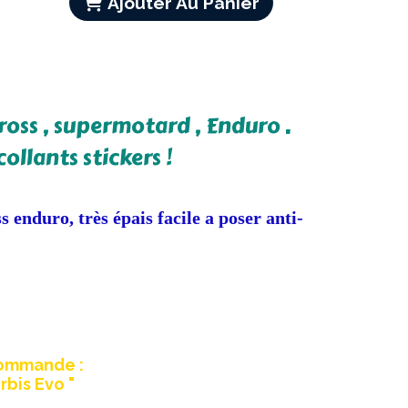
Ajouter Au Panier
oss , supermotard , Enduro .
llants stickers !
enduro, très épais facile a poser anti-
commande :
bis Evo "