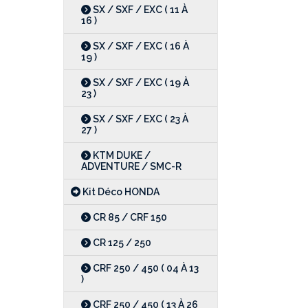
SX / SXF / EXC ( 11 À
16 )
SX / SXF / EXC ( 16 À
19 )
SX / SXF / EXC ( 19 À
23 )
SX / SXF / EXC ( 23 À
27 )
KTM DUKE /
ADVENTURE / SMC-R
Kit Déco HONDA
CR 85 / CRF 150
CR 125 / 250
CRF 250 / 450 ( 04 À 13
)
CRF 250 / 450 ( 13 À 26