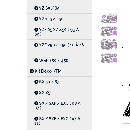
YZ 65 / 85
YZ 125 / 250
YZF 250 / 450 ( 99 À
09 )
YZF 250 / 450 ( 10 À 26
)
WRF 250 / 450
Kit Déco KTM
SX 50 / 65
SX 85
SX / SXF / EXC ( 98 À
07 )
SX / SXF / EXC ( 07 À
11 )