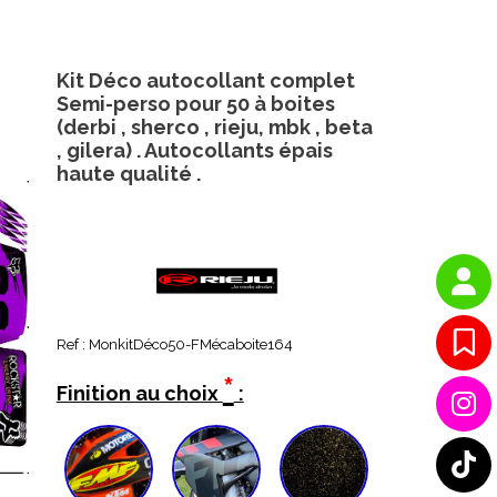
Kit Déco autocollant complet
Semi-perso pour 50 à boites
(derbi , sherco , rieju, mbk , beta
, gilera) . Autocollants épais
haute qualité .
Ref :
MonkitDéco50-FMécaboite164
*
Finition au choix
: