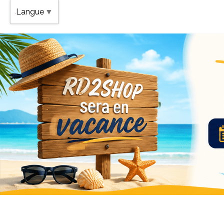
Band
Langue
▼
Vaca