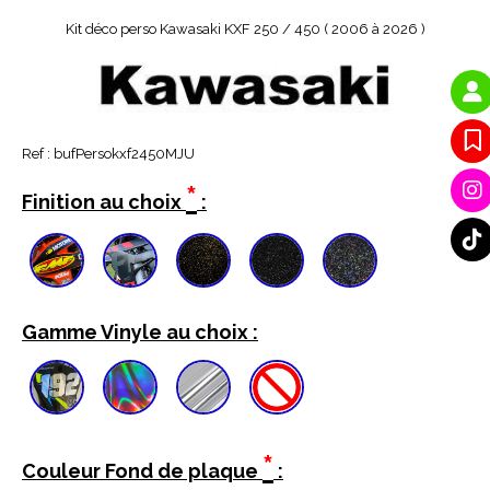
Kit déco perso Kawasaki KXF 250 / 450 ( 2006 à 2026 )
Ref :
bufPersokxf2450MJU
*
Finition au choix
:
Gamme Vinyle au choix :
*
Couleur Fond de plaque
: