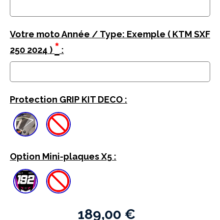
Votre moto Année / Type: Exemple ( KTM SXF
*
250 2024 )
:
Protection GRIP KIT DECO :
Option Mini-plaques X5 :
189,00
€