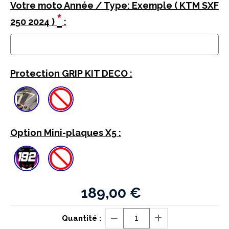
Votre moto Année / Type: Exemple ( KTM SXF
*
250 2024 )
:
Protection GRIP KIT DECO :
Option Mini-plaques X5 :
189,00
€
Quantité :