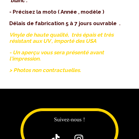
blanc .
- Précisez la moto ( Année , modèle )
Délais de fabrication 5 à 7 jours ouvrable .
Vinyle de haute qualité, très épais et très
résistant aux UV , importé des USA
- Un aperçu vous sera présenté avant
l'impression.
> Photos non contractuelles.
Suivez-nous !

