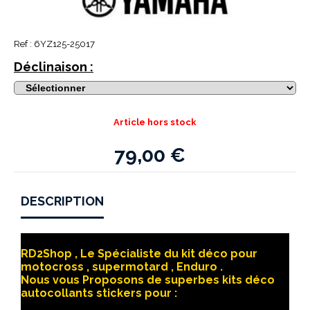
Ref :
6YZ125-25017
Déclinaison :
Article hors stock
79,00
€
DESCRIPTION
RD2Shop , Le Spécialiste du kit déco pour
motocross , supermotard , Enduro .
Nous vous Proposons de superbes kits déco
autocollants stickers pour :