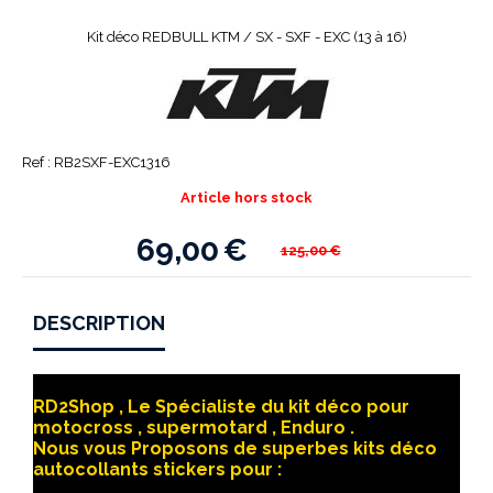
Kit déco REDBULL KTM / SX - SXF - EXC (13 à 16)
Ref :
RB2SXF-EXC1316
Article hors stock
69,00
€
125,00
€
DESCRIPTION
RD2Shop , Le Spécialiste du kit déco pour
motocross , supermotard , Enduro .
Nous vous Proposons de superbes kits déco
autocollants stickers pour :