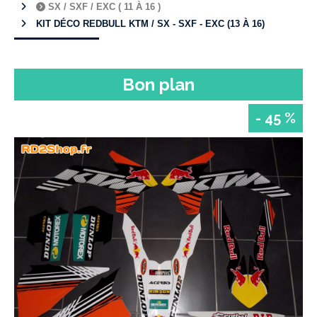
SX / SXF / EXC ( 11 À 16 )
KIT DÉCO REDBULL KTM / SX - SXF - EXC (13 À 16)
Bon plan
- 45 %