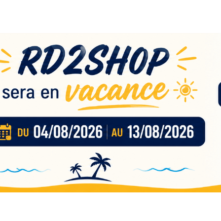
eau
nces