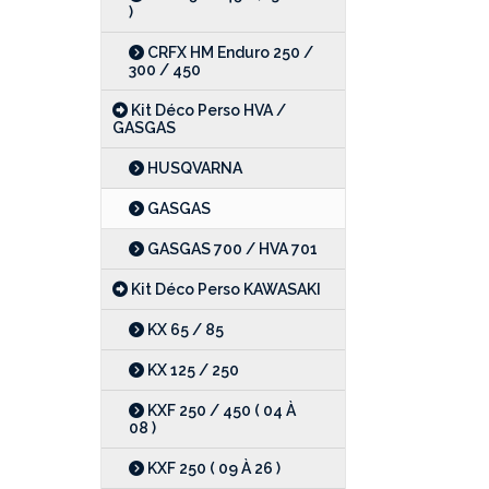
)
CRFX HM Enduro 250 /
300 / 450
Kit Déco Perso HVA /
GASGAS
HUSQVARNA
GASGAS
GASGAS 700 / HVA 701
Kit Déco Perso KAWASAKI
KX 65 / 85
KX 125 / 250
KXF 250 / 450 ( 04 À
08 )
KXF 250 ( 09 À 26 )