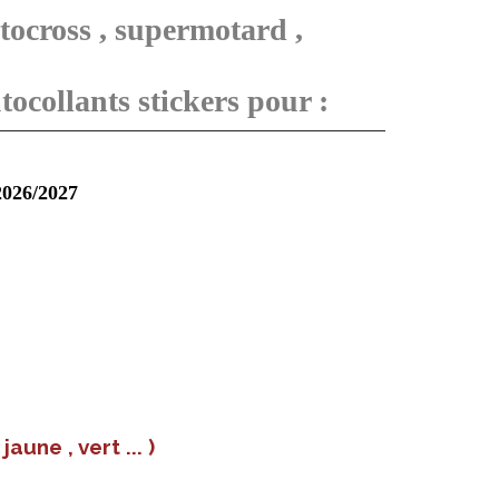
tocross , supermotard ,
ocollants stickers pour :
/2026/2027
une , vert ... )