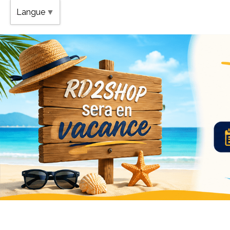
Band
Langue
▼
Vaca