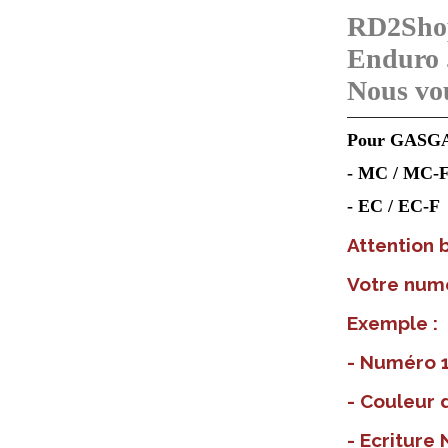
RD2Shop 
Enduro 
Nous vou
Pour GASGA
- MC / MC-F /
- EC / EC-F -
Attention
Votre numé
Exemple :
- Numéro 1
- Couleur d
- Ecriture