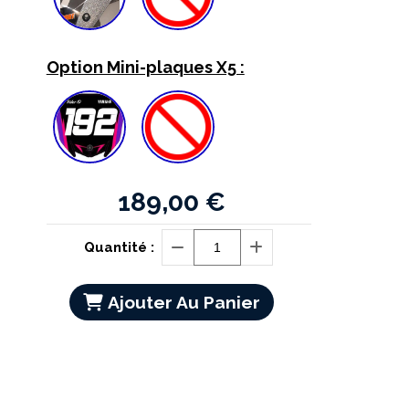
Option Mini-plaques X5 :
189,00
€
Quantité :
Ajouter Au Panier