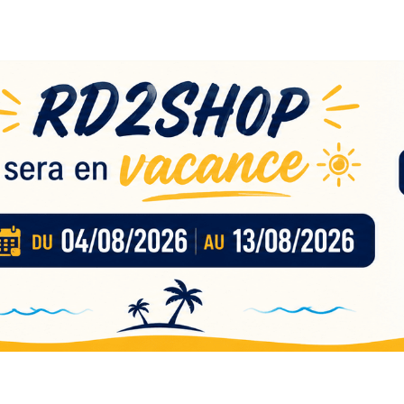
eau
nces