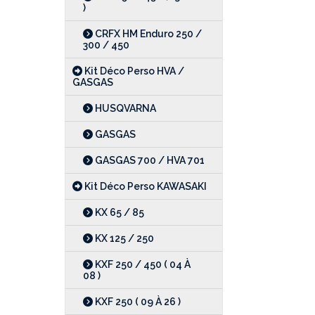
)
CRFX HM Enduro 250 /
300 / 450
Kit Déco Perso HVA /
GASGAS
HUSQVARNA
GASGAS
GASGAS 700 / HVA 701
Kit Déco Perso KAWASAKI
KX 65 / 85
KX 125 / 250
KXF 250 / 450 ( 04 À
08 )
KXF 250 ( 09 À 26 )