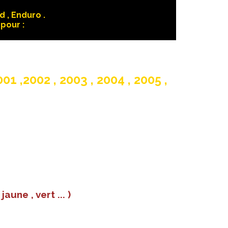
 , Enduro .
pour :
001 ,2002 , 2003 , 2004 , 2005 ,
une , vert ... )