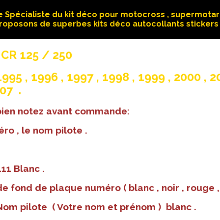
 Spécialiste du kit déco pour motocross , supermotard
roposons de superbes kits déco autocollants stickers 
 CR 125 / 250
995 , 1996 , 1997 , 1998 , 1999 , 2000 , 2
07 .
 bien notez avant commande:
ro , le nom pilote .
11 Blanc .
e fond de plaque numéro ( blanc , noir , rouge , ja
 Nom pilote ( Votre nom et prénom ) blanc .