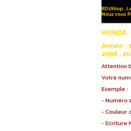
RD2Shop , Le
Nous vous P
HONDA :
Année : 1
2006 , 20
Attention
Votre numé
Exemple :
- Numéro 1
- Couleur d
- Ecriture