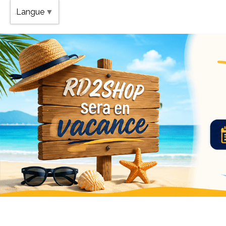
Band
Langue
▼
Vaca