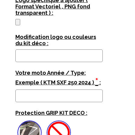
Logo spécifique à ajouter (
Format Vectoriel , PNG fond
transparent ) :
Modification logo ou couleurs
du kit déco :
Votre moto Année / Type:
*
Exemple ( KTM SXF 250 2024 )
:
Protection GRIP KIT DECO :