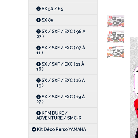
SX 50 / 65
SX 85
SX / SXF / EXC ( 98 À
07 )
SX / SXF / EXC ( 07 À
11 )
SX / SXF / EXC ( 11 À
16 )
SX / SXF / EXC ( 16 À
19 )
SX / SXF / EXC ( 19 À
27 )
KTM DUKE /
ADVENTURE / SMC-R
Kit Déco Perso YAMAHA