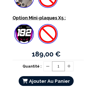
Option Mini-plaques X5 :
189,00
€
Quantité :
Ajouter Au Panier