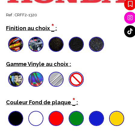
Ref :
CRFF2-1320
*
Finition au choix
:
Gamme Vinyle au choix :
*
Couleur Fond de plaque
: