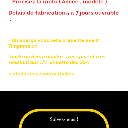
- Précisez la moto ( Année , modèle )
Délais de fabrication 5 à 7 jours ouvrable
.
- Un aperçu vous sera présenté avant
l'impression.
Vinyle de haute qualité, très épais et très
résistant aux UV , importé des USA
> photos non contractuelles.
Suivez-nous !