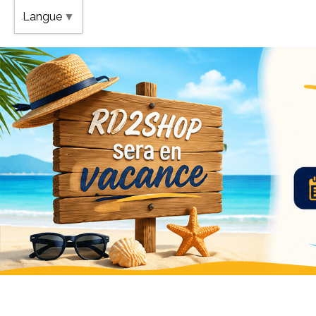
Band
Langue
▼
Vaca