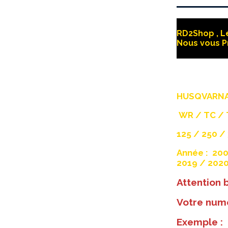
RD2Shop , Le
Nous vous P
HUSQVARNA
WR / TC / T
125 / 250 / 
Année : 200
2019 / 2020
Attention
Votre numé
Exemple :