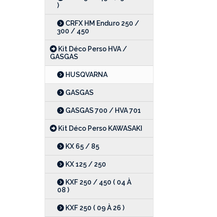
)
CRFX HM Enduro 250 /
300 / 450
Kit Déco Perso HVA /
GASGAS
HUSQVARNA
GASGAS
GASGAS 700 / HVA 701
Kit Déco Perso KAWASAKI
KX 65 / 85
KX 125 / 250
KXF 250 / 450 ( 04 À
08 )
KXF 250 ( 09 À 26 )