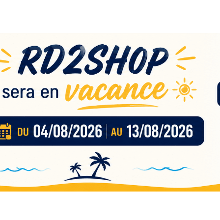
eau
nces