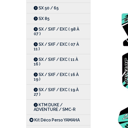
SX 50 / 65
SX 85
SX / SXF / EXC ( 98 À
07 )
SX / SXF / EXC ( 07 À
11 )
SX / SXF / EXC ( 11 À
16 )
SX / SXF / EXC ( 16 À
19 )
SX / SXF / EXC ( 19 À
27 )
KTM DUKE /
ADVENTURE / SMC-R
Kit Déco Perso YAMAHA