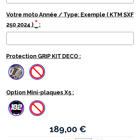
Votre moto Année / Type: Exemple ( KTM SXF
*
250 2024 )
:
Protection GRIP KIT DECO :
Option Mini-plaques X5 :
189,00
€