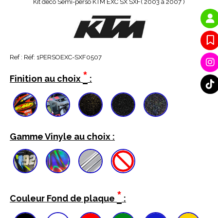
Kit déco Semi-perso KTM EXC SX SXF( 2003 à 2007 )
Ref :
Réf: 1PERSOEXC-SXF0507
*
Finition au choix
:
Gamme Vinyle au choix :
*
Couleur Fond de plaque
: