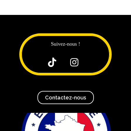
Suivez-nous !


Contactez-nous