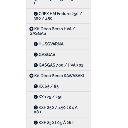
)
CRFX HM Enduro 250 /
300 / 450
Kit Déco Perso HVA /
GASGAS
HUSQVARNA
GASGAS
GASGAS 700 / HVA 701
Kit Déco Perso KAWASAKI
KX 65 / 85
KX 125 / 250
KXF 250 / 450 ( 04 À
08 )
KXF 250 ( 09 À 26 )