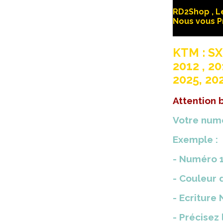
RD2Shop , Le
Nous vous P
KTM : SX5
2012 , 20
2025, 202
Attention
Votre numé
Exemple :
- Numéro 1
- Couleur d
- Ecriture
- Précisez