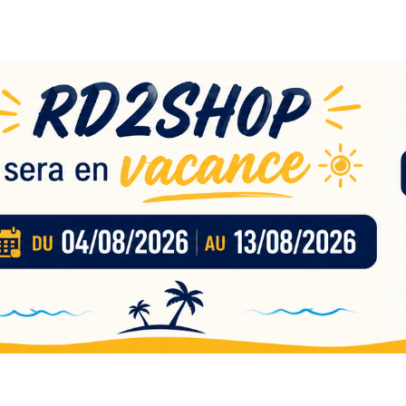
eau
nces