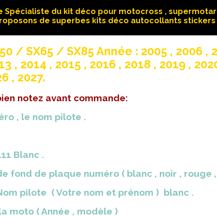
 Spécialiste du kit déco pour motocross , supermotard
roposons de superbes kits déco autocollants stickers 
0 / SX65 / SX85 Année : 2005 , 2006 , 20
13 , 2014 , 2015 , 2016 , 2018 , 2019 , 2020
6 , 2027.
 bien notez avant commande:
ro , le nom pilote .
11 Blanc .
e fond de plaque numéro ( blanc , noir , rouge , ja
 Nom pilote ( Votre nom et prénom ) blanc .
 la moto ( Année , modèle )