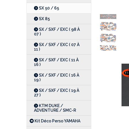
SX 50 / 65
SX 85
SX / SXF / EXC ( 98 À
07 )
SX / SXF / EXC ( 07 À
11 )
SX / SXF / EXC ( 11 À
16 )
SX / SXF / EXC ( 16 À
19 )
SX / SXF / EXC ( 19 À
27 )
KTM DUKE /
ADVENTURE / SMC-R
Kit Déco Perso YAMAHA