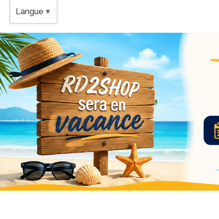
Band
Langue
▼
Vaca