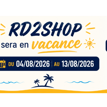
eau
nces