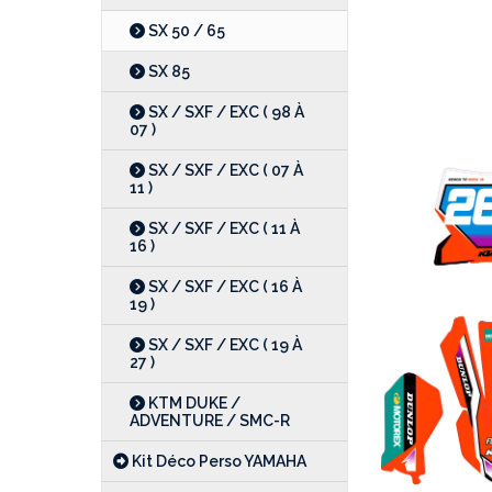
SX 50 / 65
SX 85
SX / SXF / EXC ( 98 À
07 )
SX / SXF / EXC ( 07 À
11 )
SX / SXF / EXC ( 11 À
16 )
SX / SXF / EXC ( 16 À
19 )
SX / SXF / EXC ( 19 À
27 )
KTM DUKE /
ADVENTURE / SMC-R
Kit Déco Perso YAMAHA