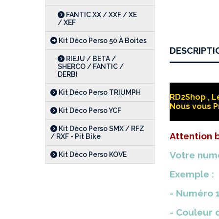
FANTIC XX / XXF / XE
/ XEF
Kit Déco Perso 50 À Boites
DESCRIPTI
RIEJU / BETA /
SHERCO / FANTIC /
DERBI
Kit Déco Perso TRIUMPH
RD2Shop , Le
Nous vous P
Kit Déco Perso YCF
Kit Déco Perso SMX / RFZ
Attention
/ RXF - Pit Bike
Votre numé
Kit Déco Perso KOVE
Exemple :
- Numéro 1
- Couleur d