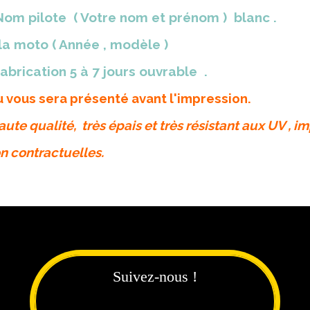
 Nom pilote ( Votre nom et prénom ) blanc .
 la moto ( Année , modèle )
fabrication 5 à 7 jours ouvrable .
u vous sera présenté avant l'impression.
aute qualité, très épais et très résistant aux UV , i
n contractuelles.
Suivez-nous !