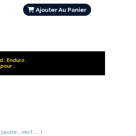
Ajouter Au Panier
 , Enduro .
pour :
une , vert ... )