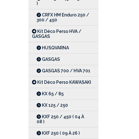
)
CRFX HM Enduro 250 /
300 / 450
Kit Déco Perso HVA /
GASGAS
HUSQVARNA
GASGAS
GASGAS 700 / HVA 701
Kit Déco Perso KAWASAKI
KX 65 / 85
KX 125 / 250
KXF 250 / 450 ( 04 À
08 )
KXF 250 ( 09 À 26 )