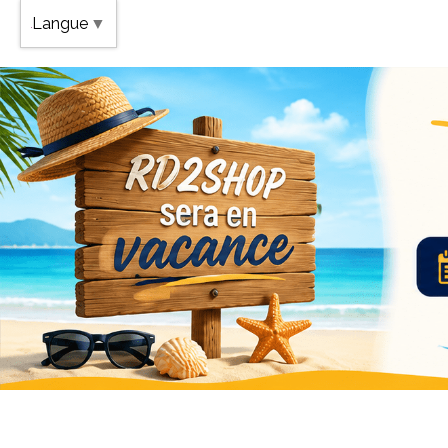
Band
Langue
▼
Vaca