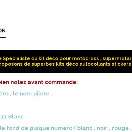
ON
 Spécialiste du kit déco pour motocross , supermotard
roposons de superbes kits déco autocollants stickers 
 bien notez avant commande:
ro , le nom pilote .
11 Blanc .
e fond de plaque numéro ( blanc , noir , rouge , ja