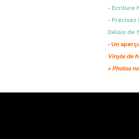
- Ecriture
- Précisez
Délais de 
- Un aperç
Vinyle de h
> Photos no