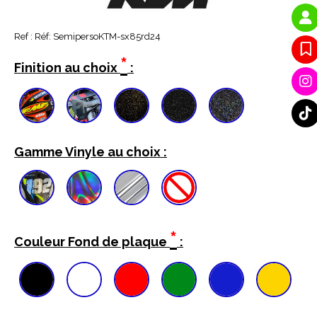
Ref :
Réf: SemipersoKTM-sx85rd24
*
Finition au choix
:
Gamme Vinyle au choix :
*
Couleur Fond de plaque
: