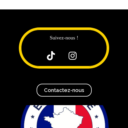
Suivez-nous !


Contactez-nous