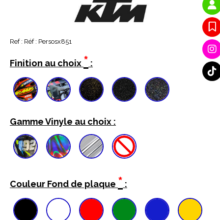
Ref :
Réf : Persosx851
*
Finition au choix
:
Gamme Vinyle au choix :
*
Couleur Fond de plaque
: