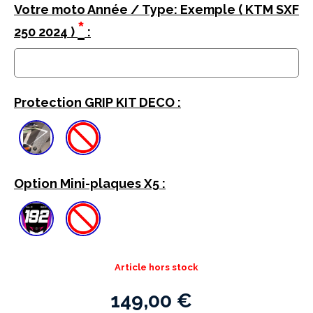
Votre moto Année / Type: Exemple ( KTM SXF
*
250 2024 )
:
Protection GRIP KIT DECO :
Option Mini-plaques X5 :
Article hors stock
149,00
€