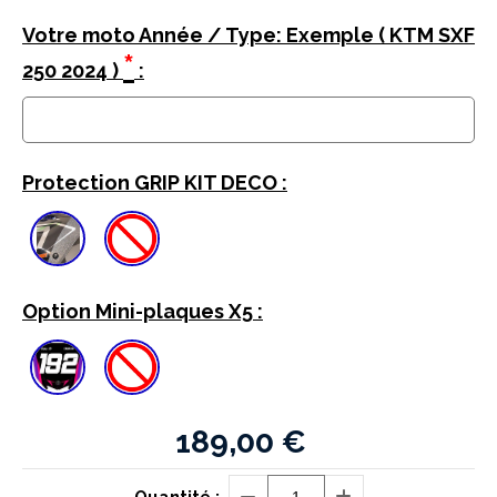
Votre moto Année / Type: Exemple ( KTM SXF
*
250 2024 )
:
Protection GRIP KIT DECO :
Option Mini-plaques X5 :
189,00
€
Quantité :